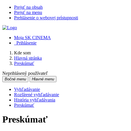
Prejsť na obsah
Prejsť na menu
Prehlásenie o webovej prístupnosti
Moja SK CINEMA
Prihlásenie
Kde som
Hlavná stránka
Preskúmať
Neprihlásený používateľ
Bočné menu
Hlavné menu
Vyhľadávanie
Rozšírené vyhľadávanie
História vyhľadávania
Preskúmať
Preskúmať