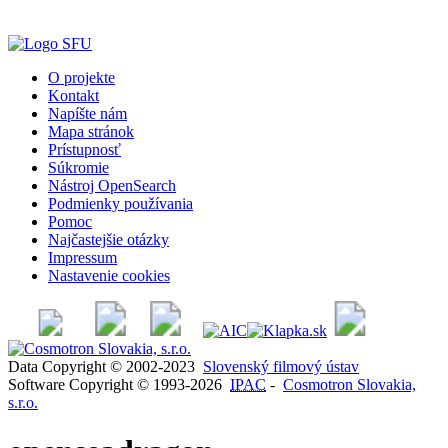
O projekte
Kontakt
Napíšte nám
Mapa stránok
Prístupnosť
Súkromie
Nástroj OpenSearch
Podmienky používania
Pomoc
Najčastejšie otázky
Impressum
Nastavenie cookies
Data Copyright © 2002-2023
Slovenský filmový ústav
Software Copyright © 1993-2026
IPAC
-
Cosmotron Slovakia,
s.r.o.