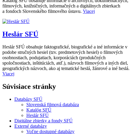
Katalóg SFÚ obsahuje informácie o archívnych, dokumentačných,
filmových, knižničných, informačných a digitálnych zbierkach
a fondoch Slovenského filmového ústavu.
Viacej
Heslár SFÚ
Heslár SFÚ obsahuje faktografické, biografické a iné informácie v
podobe stručných hesiel (tzv. predmetových hesiel) o filmových
osobnostiach, podujatiach, korporáciách (produkčných
spoločnostiach, inštitúciách, atď.), názvoch filmových a iných diel,
geografických názvoch, ako aj tematické heslá, žánrové a iné heslá.
Viacej
Súvisiace stránky
Databázy SFÚ
Slovenská filmová databáza
Katalóg SFÚ
Heslár SFÚ
Digitálne zbierky a fondy SFÚ
Externé databázy
Voľne dostupné databázy