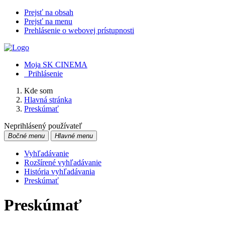
Prejsť na obsah
Prejsť na menu
Prehlásenie o webovej prístupnosti
Moja SK CINEMA
Prihlásenie
Kde som
Hlavná stránka
Preskúmať
Neprihlásený používateľ
Bočné menu
Hlavné menu
Vyhľadávanie
Rozšírené vyhľadávanie
História vyhľadávania
Preskúmať
Preskúmať