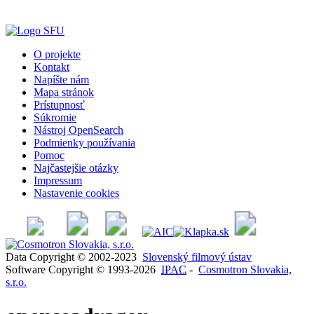
O projekte
Kontakt
Napíšte nám
Mapa stránok
Prístupnosť
Súkromie
Nástroj OpenSearch
Podmienky používania
Pomoc
Najčastejšie otázky
Impressum
Nastavenie cookies
Data Copyright © 2002-2023
Slovenský filmový ústav
Software Copyright © 1993-2026
IPAC
-
Cosmotron Slovakia,
s.r.o.