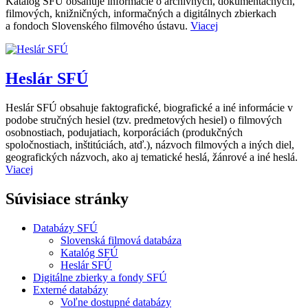
Katalóg SFÚ obsahuje informácie o archívnych, dokumentačných,
filmových, knižničných, informačných a digitálnych zbierkach
a fondoch Slovenského filmového ústavu.
Viacej
Heslár SFÚ
Heslár SFÚ obsahuje faktografické, biografické a iné informácie v
podobe stručných hesiel (tzv. predmetových hesiel) o filmových
osobnostiach, podujatiach, korporáciách (produkčných
spoločnostiach, inštitúciách, atď.), názvoch filmových a iných diel,
geografických názvoch, ako aj tematické heslá, žánrové a iné heslá.
Viacej
Súvisiace stránky
Databázy SFÚ
Slovenská filmová databáza
Katalóg SFÚ
Heslár SFÚ
Digitálne zbierky a fondy SFÚ
Externé databázy
Voľne dostupné databázy