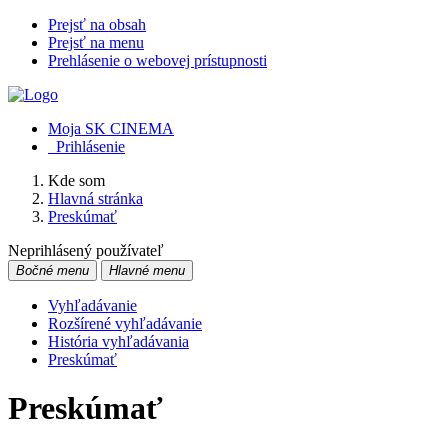
Prejsť na obsah
Prejsť na menu
Prehlásenie o webovej prístupnosti
Moja SK CINEMA
Prihlásenie
Kde som
Hlavná stránka
Preskúmať
Neprihlásený používateľ
Bočné menu
Hlavné menu
Vyhľadávanie
Rozšírené vyhľadávanie
História vyhľadávania
Preskúmať
Preskúmať