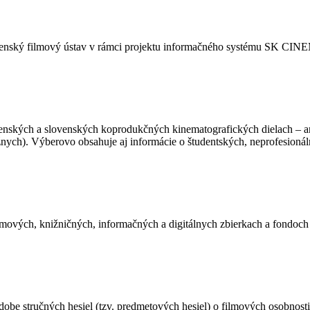
Slovenský filmový ústav v rámci projektu informačného systému SK CI
ovenských a slovenských koprodukčných kinematografických dielach – 
nych). Výberovo obsahuje aj informácie o študentských, neprofesionál
mových, knižničných, informačných a digitálnych zbierkach a fondoc
dobe stručných hesiel (tzv. predmetových hesiel) o filmových osobnost