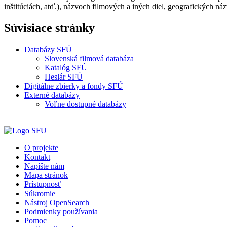
inštitúciách, atď.), názvoch filmových a iných diel, geografických náz
Súvisiace stránky
Databázy SFÚ
Slovenská filmová databáza
Katalóg SFÚ
Heslár SFÚ
Digitálne zbierky a fondy SFÚ
Externé databázy
Voľne dostupné databázy
O projekte
Kontakt
Napíšte nám
Mapa stránok
Prístupnosť
Súkromie
Nástroj OpenSearch
Podmienky používania
Pomoc