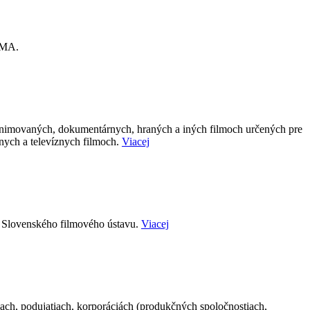
NEMA.
animovaných, dokumentárnych, hraných a iných filmoch určených pre
nych a televíznych filmoch.
Viacej
h Slovenského filmového ústavu.
Viacej
iach, podujatiach, korporáciách (produkčných spoločnostiach,