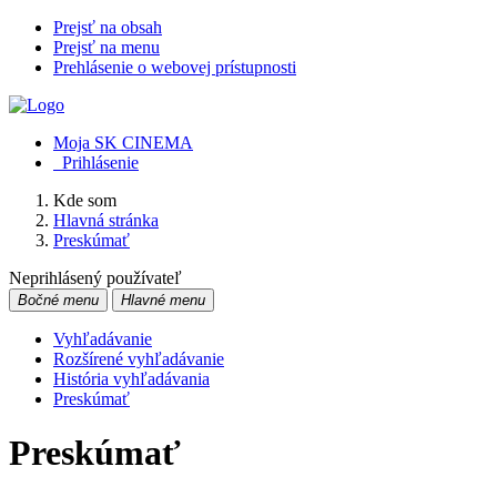
Prejsť na obsah
Prejsť na menu
Prehlásenie o webovej prístupnosti
Moja SK CINEMA
Prihlásenie
Kde som
Hlavná stránka
Preskúmať
Neprihlásený používateľ
Bočné menu
Hlavné menu
Vyhľadávanie
Rozšírené vyhľadávanie
História vyhľadávania
Preskúmať
Preskúmať