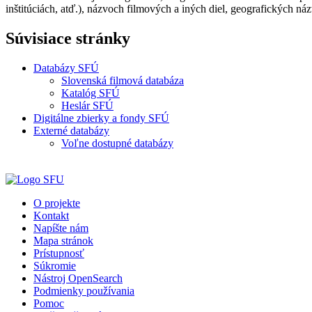
inštitúciách, atď.), názvoch filmových a iných diel, geografických náz
Súvisiace stránky
Databázy SFÚ
Slovenská filmová databáza
Katalóg SFÚ
Heslár SFÚ
Digitálne zbierky a fondy SFÚ
Externé databázy
Voľne dostupné databázy
O projekte
Kontakt
Napíšte nám
Mapa stránok
Prístupnosť
Súkromie
Nástroj OpenSearch
Podmienky používania
Pomoc