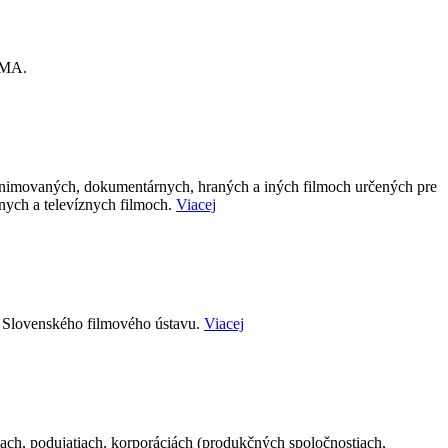
NEMA.
animovaných, dokumentárnych, hraných a iných filmoch určených pre
nych a televíznych filmoch.
Viacej
h Slovenského filmového ústavu.
Viacej
iach, podujatiach, korporáciách (produkčných spoločnostiach,