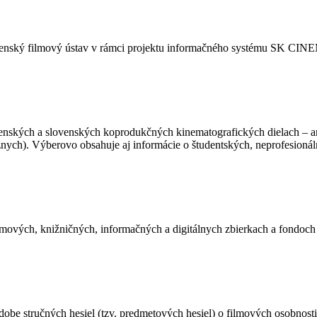
Slovenský filmový ústav v rámci projektu informačného systému SK CI
ovenských a slovenských koprodukčných kinematografických dielach – 
nych). Výberovo obsahuje aj informácie o študentských, neprofesionál
mových, knižničných, informačných a digitálnych zbierkach a fondoc
dobe stručných hesiel (tzv. predmetových hesiel) o filmových osobnost