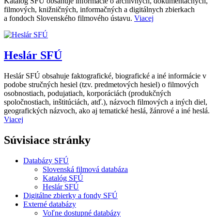
Katalóg SFÚ obsahuje informácie o archívnych, dokumentačných,
filmových, knižničných, informačných a digitálnych zbierkach
a fondoch Slovenského filmového ústavu.
Viacej
Heslár SFÚ
Heslár SFÚ obsahuje faktografické, biografické a iné informácie v
podobe stručných hesiel (tzv. predmetových hesiel) o filmových
osobnostiach, podujatiach, korporáciách (produkčných
spoločnostiach, inštitúciách, atď.), názvoch filmových a iných diel,
geografických názvoch, ako aj tematické heslá, žánrové a iné heslá.
Viacej
Súvisiace stránky
Databázy SFÚ
Slovenská filmová databáza
Katalóg SFÚ
Heslár SFÚ
Digitálne zbierky a fondy SFÚ
Externé databázy
Voľne dostupné databázy