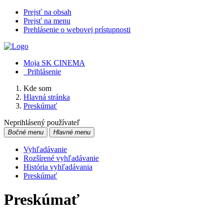
Prejsť na obsah
Prejsť na menu
Prehlásenie o webovej prístupnosti
Moja SK CINEMA
Prihlásenie
Kde som
Hlavná stránka
Preskúmať
Neprihlásený používateľ
Bočné menu
Hlavné menu
Vyhľadávanie
Rozšírené vyhľadávanie
História vyhľadávania
Preskúmať
Preskúmať