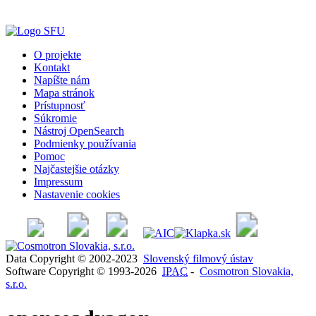
O projekte
Kontakt
Napíšte nám
Mapa stránok
Prístupnosť
Súkromie
Nástroj OpenSearch
Podmienky používania
Pomoc
Najčastejšie otázky
Impressum
Nastavenie cookies
Data Copyright © 2002-2023
Slovenský filmový ústav
Software Copyright © 1993-2026
IPAC
-
Cosmotron Slovakia,
s.r.o.