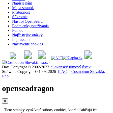
Napíšte nám
Mapa stránok
Prístupnosť
Súkromie
Nástroj OpenSearch
Podmienky používania
Pomoc
Najčastejšie otázky
Impressum
Nastavenie cookies
Data Copyright © 2002-2023
Slovenský filmový ústav
Software Copyright © 1993-2026
IPAC
-
Cosmotron Slovakia,
s.r.o.
openseadragon
×
Tieto stránky využívajú súbory cookies, ktoré uľahčujú ich