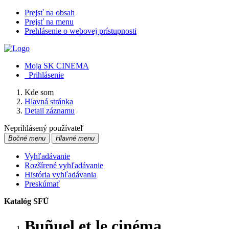
Prejsť na obsah
Prejsť na menu
Prehlásenie o webovej prístupnosti
Moja SK CINEMA
Prihlásenie
Kde som
Hlavná stránka
Detail záznamu
Neprihlásený používateľ
Bočné menu
Hlavné menu
Vyhľadávanie
Rozšírené vyhľadávanie
História vyhľadávania
Preskúmať
Katalóg SFÚ
Buñuel et le cinéma