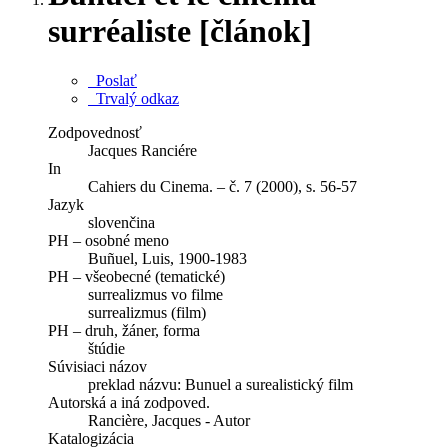
surréaliste [článok]
Poslať
Trvalý odkaz
Zodpovednosť
Jacques Ranciére
In
Cahiers du Cinema. – č. 7 (2000), s. 56-57
Jazyk
slovenčina
PH – osobné meno
Buñuel, Luis, 1900-1983
PH – všeobecné (tematické)
surrealizmus vo filme
surrealizmus (film)
PH – druh, žáner, forma
štúdie
Súvisiaci názov
preklad názvu: Bunuel a surealistický film
Autorská a iná zodpoved.
Rancière, Jacques - Autor
Katalogizácia