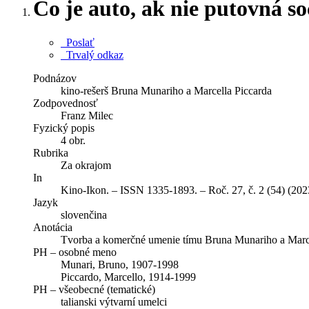
Čo je auto, ak nie putovná s
Poslať
Trvalý odkaz
Podnázov
kino-rešerš Bruna Munariho a Marcella Piccarda
Zodpovednosť
Franz Milec
Fyzický popis
4 obr.
Rubrika
Za okrajom
In
Kino-Ikon. – ISSN 1335-1893. – Roč. 27, č. 2 (54) (202
Jazyk
slovenčina
Anotácia
Tvorba a komerčné umenie tímu Bruna Munariho a Marce
PH – osobné meno
Munari, Bruno, 1907-1998
Piccardo, Marcello, 1914-1999
PH – všeobecné (tematické)
talianski výtvarní umelci