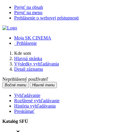
Prejsť na obsah
Prejsť na menu
Prehlásenie o webovej prístupnosti
Moja SK CINEMA
Prihlásenie
Kde som
Hlavná stránka
Výsledky vyhľadávania
Detail záznamu
Neprihlásený používateľ
Bočné menu
Hlavné menu
Vyhľadávanie
Rozšírené vyhľadávanie
História vyhľadávania
Preskúmať
Katalóg SFÚ