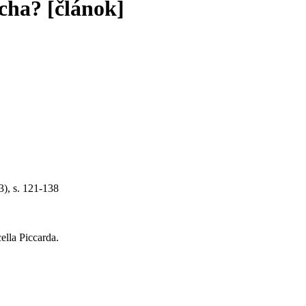
ocha? [článok]
3), s. 121-138
lla Piccarda.