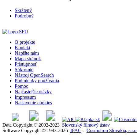
Skrátený
Podrobný
O projekte
Kontakt
Napíšte nám
Mapa stránok
Prístupnosť
Súkromie
Nástroj OpenSearch
Podmienky používania
Pomoc
Najčastejšie otázky
Impressum
Nastavenie cookies
Data Copyright © 2002-2023
Slovenský filmový ústav
Software Copyright © 1993-2026
IPAC
-
Cosmotron Slovakia, s.r.o