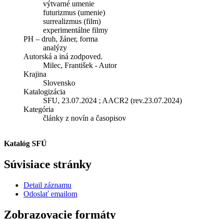
výtvarné umenie
futurizmus (umenie)
surrealizmus (film)
experimentálne filmy
PH – druh, žáner, forma
analýzy
Autorská a iná zodpoved.
Milec, František - Autor
Krajina
Slovensko
Katalogizácia
SFU, 23.07.2024 ; AACR2 (rev.23.07.2024)
Kategória
články z novín a časopisov
Katalóg SFÚ
Súvisiace stránky
Detail záznamu
Odoslať emailom
Zobrazovacie formáty