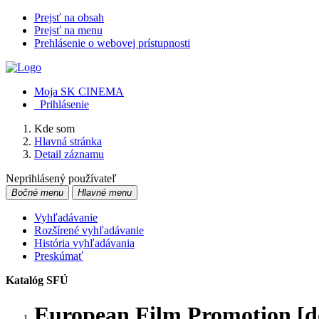
Prejsť na obsah
Prejsť na menu
Prehlásenie o webovej prístupnosti
Moja SK CINEMA
Prihlásenie
Kde som
Hlavná stránka
Detail záznamu
Neprihlásený používateľ
Bočné menu
Hlavné menu
Vyhľadávanie
Rozšírené vyhľadávanie
História vyhľadávania
Preskúmať
Katalóg SFÚ
European Film Promotion [d