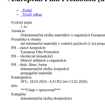
Poslať
Trvalý odkaz
Fyzický popis
1 zv.
Anotácia
Dokumentačná zložka materiálov o organizácii European
Poznámka k obsahu
iné informačné materiály v cudzích jazykoch (1 ks) propag
PH – názov korporácie
European Film Promotion
PH – všeobecné (tematické)
filmové inštitúcie a organizácie
PH – druh, žáner, forma
dokumentačné zložky korporácií
propagačné materiály
Katalogizácia
SFU, 18.03.2024 ; AACR2 (rev.13.02.2026)
Info
***Údaje v spracovaní***
Kategória
dokumentačná zložka (korporácie)