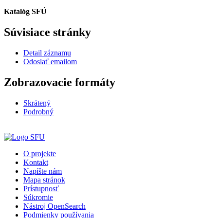
Katalóg SFÚ
Súvisiace stránky
Detail záznamu
Odoslať emailom
Zobrazovacie formáty
Skrátený
Podrobný
O projekte
Kontakt
Napíšte nám
Mapa stránok
Prístupnosť
Súkromie
Nástroj OpenSearch
Podmienky používania