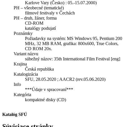
Karlove Vary (Česko) : 05.-15.07.2000)
PH – všeobecné (tematické)
filmové festivaly v Čechách
PH – druh, žáner, forma
CD-ROM
katalógy podujatí
Poznámky
Požiadavky na systém: MS Windows 95, Pentium 200
MHz, 32 MB RAM, grafika: 800x600, True Colors,
CD ROM 20x.
Variant názvu
súbežný názov: 35th International Film Festival [eng]
Krajina
Česká republika
Katalogizácia
SFU, 28.05.2020 ; AACR2 (rev.05.06.2020)
Info
***Údaje v spracovaní***
Kategória
kompaktné disky (CD)
Katalóg SFÚ
Súvisiace stránky