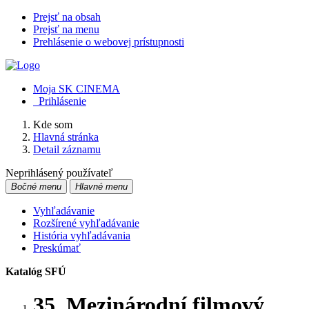
Prejsť na obsah
Prejsť na menu
Prehlásenie o webovej prístupnosti
Moja SK CINEMA
Prihlásenie
Kde som
Hlavná stránka
Detail záznamu
Neprihlásený používateľ
Bočné menu
Hlavné menu
Vyhľadávanie
Rozšírené vyhľadávanie
História vyhľadávania
Preskúmať
Katalóg SFÚ
35. Mezinárodní filmový