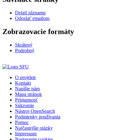
Detail záznamu
Odoslať emailom
Zobrazovacie formáty
Skrátený
Podrobný
O projekte
Kontakt
Napíšte nám
Mapa stránok
Prístupnosť
Súkromie
Nástroj OpenSearch
Podmienky používania
Pomoc
Najčastejšie otázky
Impressum
Nastavenie cookies