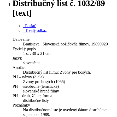
Distribučný list č. 1032/89
[text]
Poslať
Trvalý odkaz
Datovanie
Bratislava : Slovenská požičovňa filmov, 19890929
Fyzický popis
1 s. ; 30 x 21 cm
Jazyk
slovenčina
Anotácia
Distribučný list filmu: Zvony pre bosých.
PH – názov (diela)
Zvony pre bosých (1965)
PH – všeobecné (tematické)
slovenské hrané filmy
PH – druh, žáner, forma
distribučné listy
Poznámky
Na distribučnom liste je uvedený dátum distribúcie:
september 1989.