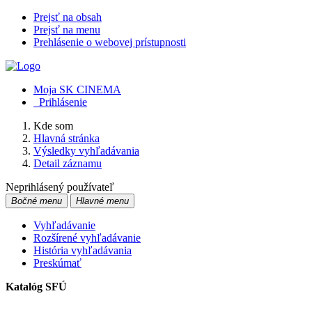
Prejsť na obsah
Prejsť na menu
Prehlásenie o webovej prístupnosti
Moja SK CINEMA
Prihlásenie
Kde som
Hlavná stránka
Výsledky vyhľadávania
Detail záznamu
Neprihlásený používateľ
Bočné menu
Hlavné menu
Vyhľadávanie
Rozšírené vyhľadávanie
História vyhľadávania
Preskúmať
Katalóg SFÚ