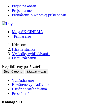
Prejsť na obsah
Prejsť na menu
Prehlásenie o webovej prístupnosti
Moja SK CINEMA
Prihlásenie
Kde som
Hlavná stránka
Výsledky vyhľadávania
Detail záznamu
Neprihlásený používateľ
Bočné menu
Hlavné menu
Vyhľadávanie
Rozšírené vyhľadávanie
História vyhľadávania
Preskúmať
Katalóg SFÚ