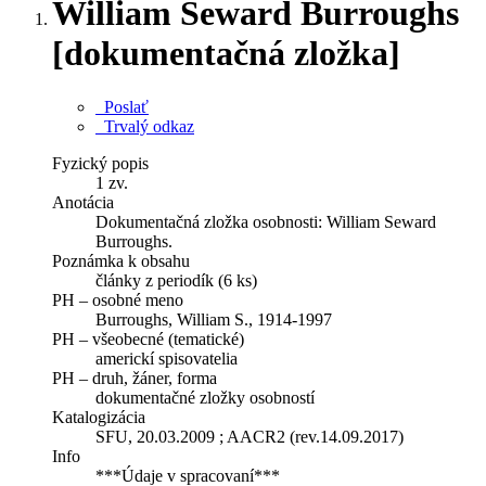
William Seward Burroughs
[dokumentačná zložka]
Poslať
Trvalý odkaz
Fyzický popis
1 zv.
Anotácia
Dokumentačná zložka osobnosti: William Seward
Burroughs.
Poznámka k obsahu
články z periodík (6 ks)
PH – osobné meno
Burroughs, William S., 1914-1997
PH – všeobecné (tematické)
americkí spisovatelia
PH – druh, žáner, forma
dokumentačné zložky osobností
Katalogizácia
SFU, 20.03.2009 ; AACR2 (rev.14.09.2017)
Info
***Údaje v spracovaní***