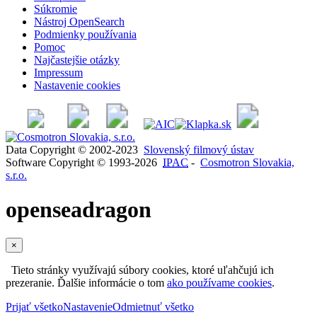
Súkromie
Nástroj OpenSearch
Podmienky používania
Pomoc
Najčastejšie otázky
Impressum
Nastavenie cookies
Data Copyright © 2002-2023
Slovenský filmový ústav
Software Copyright © 1993-2026
IPAC
-
Cosmotron Slovakia,
s.r.o.
openseadragon
×
Tieto stránky využívajú súbory cookies, ktoré uľahčujú ich
prezeranie. Ďalšie informácie o tom
ako používame cookies
.
Prijať všetko
Nastavenie
Odmietnuť všetko