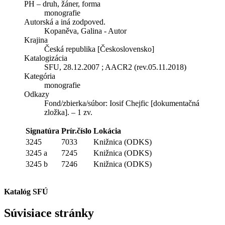
PH – druh, žáner, forma
monografie
Autorská a iná zodpoved.
Kopaněva, Galina - Autor
Krajina
Česká republika [Československo]
Katalogizácia
SFU, 28.12.2007 ; AACR2 (rev.05.11.2018)
Kategória
monografie
Odkazy
Fond/zbierka/súbor:
Iosif Chejfic [dokumentačná
zložka]. – 1 zv.
Signatúra
Prír.číslo
Lokácia
3245
7033
Knižnica (ODKS)
3245 a
7245
Knižnica (ODKS)
3245 b
7246
Knižnica (ODKS)
Katalóg SFÚ
Súvisiace stránky