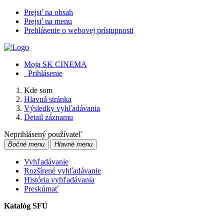
Prejsť na obsah
Prejsť na menu
Prehlásenie o webovej prístupnosti
Moja SK CINEMA
Prihlásenie
Kde som
Hlavná stránka
Výsledky vyhľadávania
Detail záznamu
Neprihlásený používateľ
Bočné menu
Hlavné menu
Vyhľadávanie
Rozšírené vyhľadávanie
História vyhľadávania
Preskúmať
Katalóg SFÚ