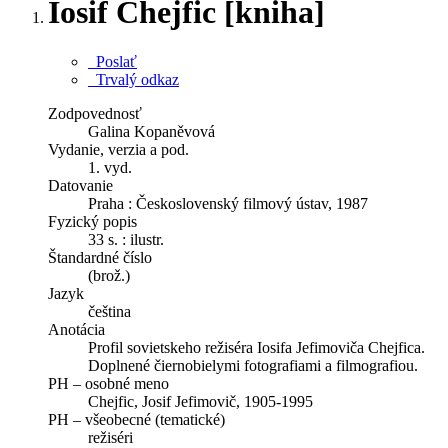
Iosif Chejfic [kniha]
Poslať
Trvalý odkaz
Zodpovednosť
Galina Kopaněvová
Vydanie, verzia a pod.
1. vyd.
Datovanie
Praha : Československý filmový ústav, 1987
Fyzický popis
33 s. : ilustr.
Štandardné číslo
(brož.)
Jazyk
čeština
Anotácia
Profil sovietskeho režiséra Iosifa Jefimoviča Chejfica.
Doplnené čiernobielymi fotografiami a filmografiou.
PH – osobné meno
Chejfic, Josif Jefimovič, 1905-1995
PH – všeobecné (tematické)
režiséri