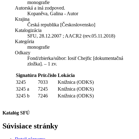
monografie
Autorská a iná zodpoved.
Kopaněva, Galina - Autor
Krajina
Česká republika [Československo]
Katalogizácia
SFU, 28.12.2007 ; AACR2 (rev.05.11.2018)
Kategória
monografie
Odkazy
Fond/zbierka/súbor:
Iosif Chejfic [dokumentačná
zložka]. – 1 zv.
Signatúra
Prír.číslo
Lokácia
3245
7033
Knižnica (ODKS)
3245 a
7245
Knižnica (ODKS)
3245 b
7246
Knižnica (ODKS)
Katalóg SFÚ
Súvisiace stránky