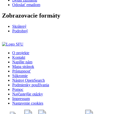
Detail záznamu
Odoslať emailom
Zobrazovacie formáty
Skrátený
Podrobný
O projekte
Kontakt
Napíšte nám
Mapa stránok
Prístupnosť
Súkromie
Nástroj OpenSearch
Podmienky používania
Pomoc
Najčastejšie otázky
Impressum
Nastavenie cookies