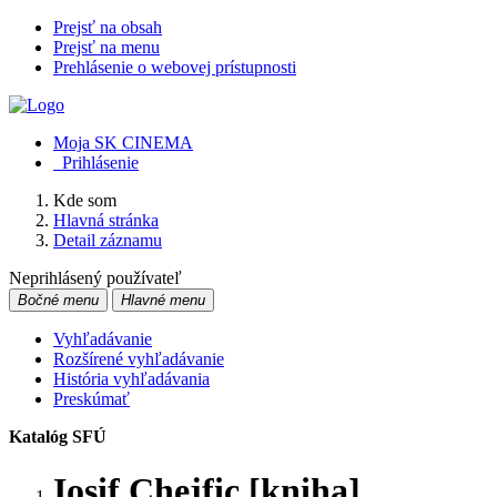
Prejsť na obsah
Prejsť na menu
Prehlásenie o webovej prístupnosti
Moja SK CINEMA
Prihlásenie
Kde som
Hlavná stránka
Detail záznamu
Neprihlásený používateľ
Bočné menu
Hlavné menu
Vyhľadávanie
Rozšírené vyhľadávanie
História vyhľadávania
Preskúmať
Katalóg SFÚ
Iosif Chejfic [kniha]