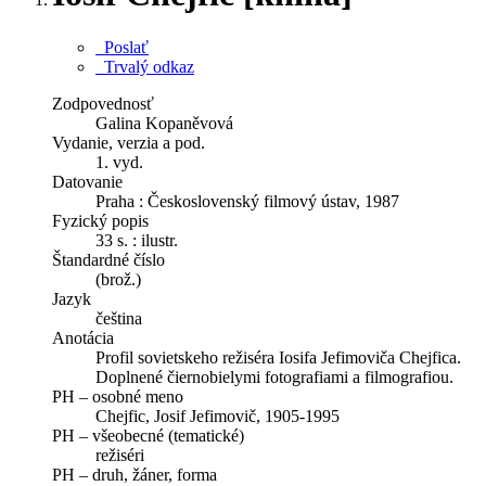
Poslať
Trvalý odkaz
Zodpovednosť
Galina Kopaněvová
Vydanie, verzia a pod.
1. vyd.
Datovanie
Praha : Československý filmový ústav, 1987
Fyzický popis
33 s. : ilustr.
Štandardné číslo
(brož.)
Jazyk
čeština
Anotácia
Profil sovietskeho režiséra Iosifa Jefimoviča Chejfica.
Doplnené čiernobielymi fotografiami a filmografiou.
PH – osobné meno
Chejfic, Josif Jefimovič, 1905-1995
PH – všeobecné (tematické)
režiséri
PH – druh, žáner, forma