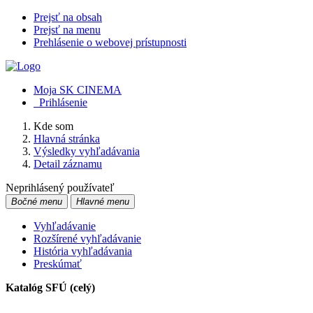
Prejsť na obsah
Prejsť na menu
Prehlásenie o webovej prístupnosti
Moja SK CINEMA
Prihlásenie
Kde som
Hlavná stránka
Výsledky vyhľadávania
Detail záznamu
Neprihlásený používateľ
Bočné menu
Hlavné menu
Vyhľadávanie
Rozšírené vyhľadávanie
História vyhľadávania
Preskúmať
Katalóg SFÚ (celý)