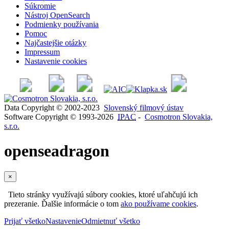
Súkromie
Nástroj OpenSearch
Podmienky používania
Pomoc
Najčastejšie otázky
Impressum
Nastavenie cookies
Data Copyright © 2002-2023
Slovenský filmový ústav
Software Copyright © 1993-2026
IPAC
-
Cosmotron Slovakia,
s.r.o.
openseadragon
×
Tieto stránky využívajú súbory cookies, ktoré uľahčujú ich
prezeranie. Ďalšie informácie o tom
ako používame cookies
.
Prijať všetko
Nastavenie
Odmietnuť všetko