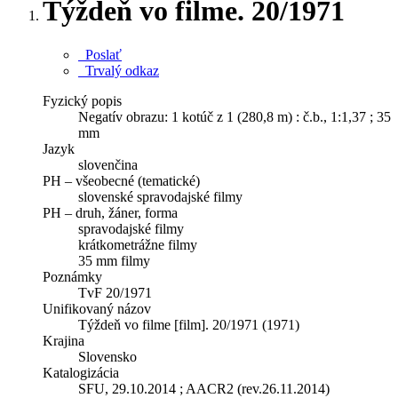
Týždeň vo filme. 20/1971
Poslať
Trvalý odkaz
Fyzický popis
Negatív obrazu: 1 kotúč z 1 (280,8 m) : č.b., 1:1,37 ; 35
mm
Jazyk
slovenčina
PH – všeobecné (tematické)
slovenské spravodajské filmy
PH – druh, žáner, forma
spravodajské filmy
krátkometrážne filmy
35 mm filmy
Poznámky
TvF 20/1971
Unifikovaný názov
Týždeň vo filme [film]. 20/1971 (1971)
Krajina
Slovensko
Katalogizácia
SFU, 29.10.2014 ; AACR2 (rev.26.11.2014)