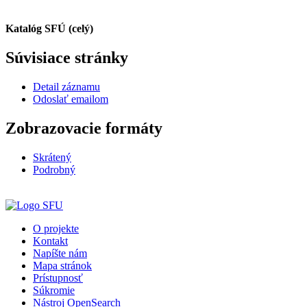
Katalóg SFÚ (celý)
Súvisiace stránky
Detail záznamu
Odoslať emailom
Zobrazovacie formáty
Skrátený
Podrobný
O projekte
Kontakt
Napíšte nám
Mapa stránok
Prístupnosť
Súkromie
Nástroj OpenSearch