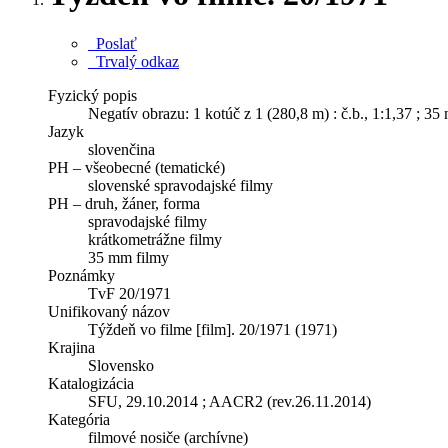
Poslať
Trvalý odkaz
Fyzický popis
Negatív obrazu: 1 kotúč z 1 (280,8 m) : č.b., 1:1,37 ; 3
Jazyk
slovenčina
PH – všeobecné (tematické)
slovenské spravodajské filmy
PH – druh, žáner, forma
spravodajské filmy
krátkometrážne filmy
35 mm filmy
Poznámky
TvF 20/1971
Unifikovaný názov
Týždeň vo filme [film]. 20/1971 (1971)
Krajina
Slovensko
Katalogizácia
SFU, 29.10.2014 ; AACR2 (rev.26.11.2014)
Kategória
filmové nosiče (archívne)