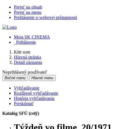
Prejsť na obsah
Prejsť na menu
Prehlásenie o webovej prístupnosti
Moja SK CINEMA
Prihlásenie
Kde som
Hlavná stránka
Detail záznamu
Neprihlásený používateľ
Bočné menu
Hlavné menu
Vyhľadávanie
Rozšírené vyhľadávanie
História vyhľadávania
Preskúmať
Katalóg SFÚ (celý)
Týždeň vo filme. 20/1971