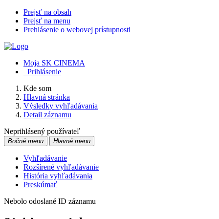
Prejsť na obsah
Prejsť na menu
Prehlásenie o webovej prístupnosti
Moja SK CINEMA
Prihlásenie
Kde som
Hlavná stránka
Výsledky vyhľadávania
Detail záznamu
Neprihlásený používateľ
Bočné menu
Hlavné menu
Vyhľadávanie
Rozšírené vyhľadávanie
História vyhľadávania
Preskúmať
Nebolo odoslané ID záznamu