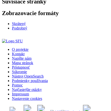
Súvisiace stránky
Zobrazovacie formáty
Skrátený
Podrobný
O projekte
Kontakt
Napíšte nám
Mapa stránok
Prístupnosť
Súkromie
Nástroj OpenSearch
Podmienky používania
Pomoc
Najčastejšie otázky
Impressum
Nastavenie cookies