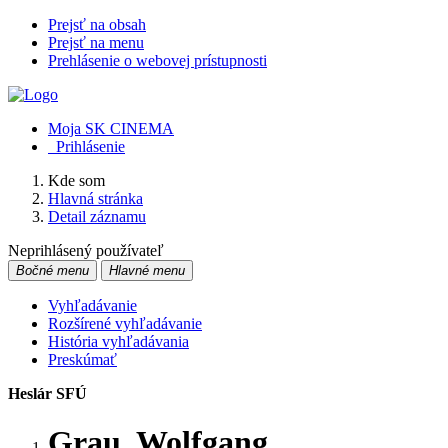
Prejsť na obsah
Prejsť na menu
Prehlásenie o webovej prístupnosti
Moja SK CINEMA
Prihlásenie
Kde som
Hlavná stránka
Detail záznamu
Neprihlásený používateľ
Bočné menu
Hlavné menu
Vyhľadávanie
Rozšírené vyhľadávanie
História vyhľadávania
Preskúmať
Heslár SFÚ
Grau, Wolfgang