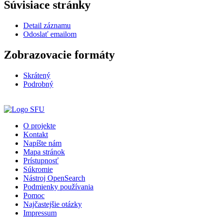
Súvisiace stránky
Detail záznamu
Odoslať emailom
Zobrazovacie formáty
Skrátený
Podrobný
O projekte
Kontakt
Napíšte nám
Mapa stránok
Prístupnosť
Súkromie
Nástroj OpenSearch
Podmienky používania
Pomoc
Najčastejšie otázky
Impressum