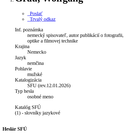
Poslať
Trvalý odkaz
Inf. poznámka
nemecký spisovateľ, autor publikácií o fotografii,
optike a filmovej technike
Krajina
Nemecko
Jazyk
nemčina
Pohlavie
mužské
Katalogizácia
SFU (rev.12.01.2026)
Typ hesla
osobné meno
Katalóg SFÚ
(1) - slovníky jazykové
Heslár SFÚ