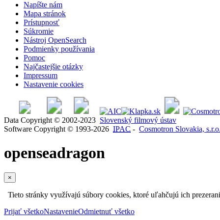
Napíšte nám
Mapa stránok
Prístupnosť
Súkromie
Nástroj OpenSearch
Podmienky používania
Pomoc
Najčastejšie otázky
Impressum
Nastavenie cookies
Data Copyright © 2002-2023
Slovenský filmový ústav
Software Copyright © 1993-2026
IPAC
-
Cosmotron Slovakia, s.r.o
openseadragon
×
Tieto stránky využívajú súbory cookies, ktoré uľahčujú ich prezeran
Prijať všetko
Nastavenie
Odmietnuť všetko