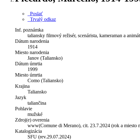
Poslať
Trvalý odkaz
Inf. poznámka
taliansky filmový režisér, scenárista, kameraman a animá
Dátum narodenia
1914
Miesto narodenia
Janov (Taliansko)
Dátum úmrtia
1999
Miesto úmrtia
Como (Taliansko)
Krajina
Taliansko
Jazyk
taliančina
Pohlavie
mužské
Zdroj(e) overenia
www(Comune di Merano), cit. 23.7.2024 (rok a miesto n
Katalogizácia
SFU (rev.29.07.2024)