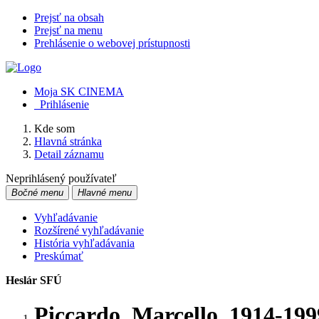
Prejsť na obsah
Prejsť na menu
Prehlásenie o webovej prístupnosti
Moja SK CINEMA
Prihlásenie
Kde som
Hlavná stránka
Detail záznamu
Neprihlásený používateľ
Bočné menu
Hlavné menu
Vyhľadávanie
Rozšírené vyhľadávanie
História vyhľadávania
Preskúmať
Heslár SFÚ
Piccardo, Marcello, 1914-199