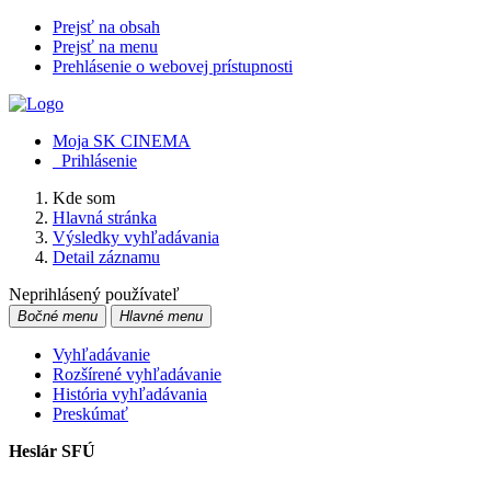
Prejsť na obsah
Prejsť na menu
Prehlásenie o webovej prístupnosti
Moja SK CINEMA
Prihlásenie
Kde som
Hlavná stránka
Výsledky vyhľadávania
Detail záznamu
Neprihlásený používateľ
Bočné menu
Hlavné menu
Vyhľadávanie
Rozšírené vyhľadávanie
História vyhľadávania
Preskúmať
Heslár SFÚ