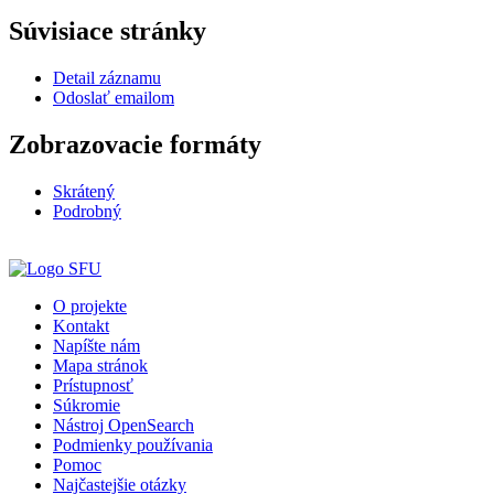
Súvisiace stránky
Detail záznamu
Odoslať emailom
Zobrazovacie formáty
Skrátený
Podrobný
O projekte
Kontakt
Napíšte nám
Mapa stránok
Prístupnosť
Súkromie
Nástroj OpenSearch
Podmienky používania
Pomoc
Najčastejšie otázky