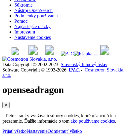
Súkromie
Nástroj OpenSearch
Podmienky používania
Pomoc
Najčastejšie otázky
Impressum
Nastavenie cookies
Data Copyright © 2002-2023
Slovenský filmový ústav
Software Copyright © 1993-2026
IPAC
-
Cosmotron Slovakia,
s.r.o.
openseadragon
×
Tieto stránky využívajú súbory cookies, ktoré uľahčujú ich
prezeranie. Ďalšie informácie o tom
ako používame cookies
.
Prijať všetko
Nastavenie
Odmietnuť všetko