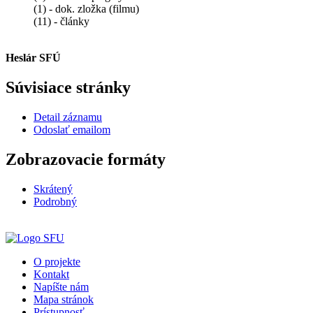
(1) - dok. zložka (filmu)
(11) - články
Heslár SFÚ
Súvisiace stránky
Detail záznamu
Odoslať emailom
Zobrazovacie formáty
Skrátený
Podrobný
O projekte
Kontakt
Napíšte nám
Mapa stránok
Prístupnosť