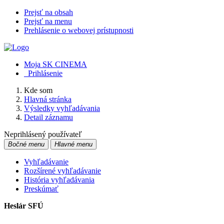
Prejsť na obsah
Prejsť na menu
Prehlásenie o webovej prístupnosti
Moja SK CINEMA
Prihlásenie
Kde som
Hlavná stránka
Výsledky vyhľadávania
Detail záznamu
Neprihlásený používateľ
Bočné menu
Hlavné menu
Vyhľadávanie
Rozšírené vyhľadávanie
História vyhľadávania
Preskúmať
Heslár SFÚ