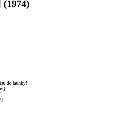
 (1974)
su do latinky]
ov]
]
z]