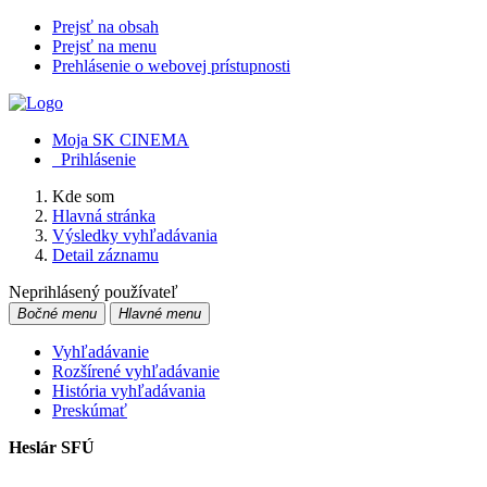
Prejsť na obsah
Prejsť na menu
Prehlásenie o webovej prístupnosti
Moja SK CINEMA
Prihlásenie
Kde som
Hlavná stránka
Výsledky vyhľadávania
Detail záznamu
Neprihlásený používateľ
Bočné menu
Hlavné menu
Vyhľadávanie
Rozšírené vyhľadávanie
História vyhľadávania
Preskúmať
Heslár SFÚ