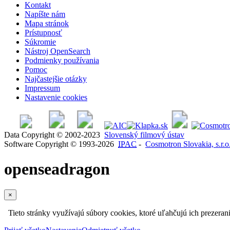
Kontakt
Napíšte nám
Mapa stránok
Prístupnosť
Súkromie
Nástroj OpenSearch
Podmienky používania
Pomoc
Najčastejšie otázky
Impressum
Nastavenie cookies
Data Copyright © 2002-2023
Slovenský filmový ústav
Software Copyright © 1993-2026
IPAC
-
Cosmotron Slovakia, s.r.o
openseadragon
×
Tieto stránky využívajú súbory cookies, ktoré uľahčujú ich prezeran