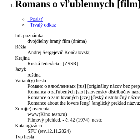
Romans o vľublennych [film]
Poslať
Trvalý odkaz
Inf. poznámka
dvojdielny hraný film (dráma)
Réžia
Andrej Sergejevič Končalovskij
Krajina
Ruská federácia ; (ZSSR)
Jazyk
ruština
Variant(y) hesla
Романс о влюбленных [rus] [originálny názov bez prepi
Romanca o zaľúbených [slo] [slovenský distribučný náz
Romance o zamilovaných [cze] [český distribučný názov
Romance about the lovers [eng] [anglický preklad názvu
Zdroj(e) overenia
www(Kino-teatr.ru)
Filmový přehled. - č. 42 (1974), nestr.
Katalogizácia
SFU (rev.12.11.2024)
Typ hesla