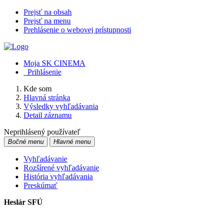
Prejsť na obsah
Prejsť na menu
Prehlásenie o webovej prístupnosti
Moja SK CINEMA
Prihlásenie
Kde som
Hlavná stránka
Výsledky vyhľadávania
Detail záznamu
Neprihlásený používateľ
Bočné menu
Hlavné menu
Vyhľadávanie
Rozšírené vyhľadávanie
História vyhľadávania
Preskúmať
Heslár SFÚ