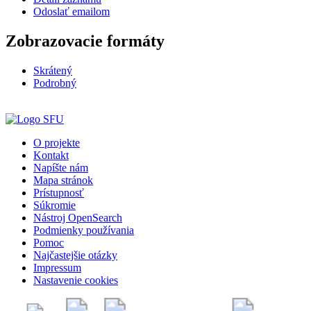
Odoslať emailom
Zobrazovacie formáty
Skrátený
Podrobný
O projekte
Kontakt
Napíšte nám
Mapa stránok
Prístupnosť
Súkromie
Nástroj OpenSearch
Podmienky používania
Pomoc
Najčastejšie otázky
Impressum
Nastavenie cookies