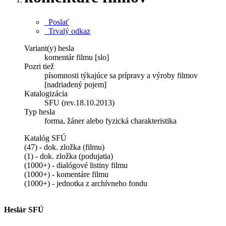
Poslať
Trvalý odkaz
Variant(y) hesla
komentár filmu [slo]
Pozri tiež
písomnosti týkajúce sa prípravy a výroby filmov
[nadriadený pojem]
Katalogizácia
SFU (rev.18.10.2013)
Typ hesla
forma, žáner alebo fyzická charakteristika
Katalóg SFÚ
(47) - dok. zložka (filmu)
(1) - dok. zložka (podujatia)
(1000+) - dialógové listiny filmu
(1000+) - komentáre filmu
(1000+) - jednotka z archívneho fondu
Heslár SFÚ