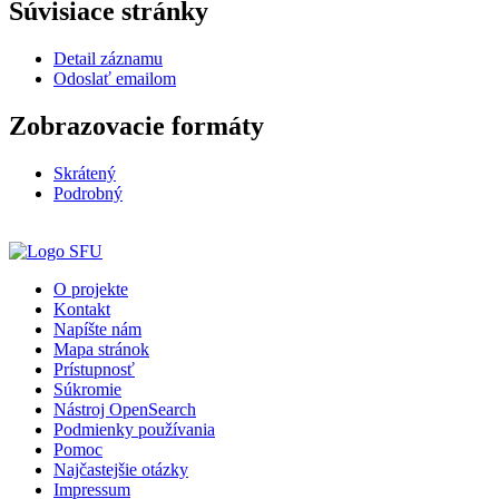
Súvisiace stránky
Detail záznamu
Odoslať emailom
Zobrazovacie formáty
Skrátený
Podrobný
O projekte
Kontakt
Napíšte nám
Mapa stránok
Prístupnosť
Súkromie
Nástroj OpenSearch
Podmienky používania
Pomoc
Najčastejšie otázky
Impressum