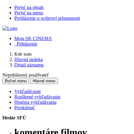
Prejsť na obsah
Prejsť na menu
Prehlásenie o webovej prístupnosti
Moja SK CINEMA
Prihlásenie
Kde som
Hlavná stránka
Detail záznamu
Neprihlásený používateľ
Bočné menu
Hlavné menu
Vyhľadávanie
Rozšírené vyhľadávanie
História vyhľadávania
Preskúmať
Heslár SFÚ
komentáre filmov