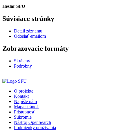
Heslár SFÚ
Súvisiace stránky
Detail záznamu
Odoslať emailom
Zobrazovacie formáty
Skrátený
Podrobný
O projekte
Kontakt
Napíšte nám
Mapa stránok
Prístupnosť
Súkromie
Nástroj OpenSearch
Podmienky používania