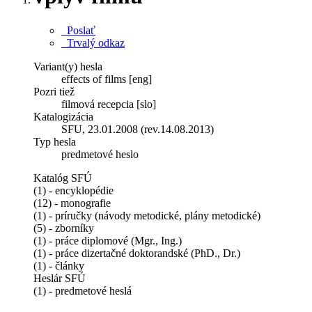
Poslať
Trvalý odkaz
Variant(y) hesla
effects of films [eng]
Pozri tiež
filmová recepcia [slo]
Katalogizácia
SFU, 23.01.2008 (rev.14.08.2013)
Typ hesla
predmetové heslo
Katalóg SFÚ
(1) - encyklopédie
(12) - monografie
(1) - príručky (návody metodické, plány metodické)
(5) - zborníky
(1) - práce diplomové (Mgr., Ing.)
(1) - práce dizertačné doktorandské (PhD., Dr.)
(1) - články
Heslár SFÚ
(1) - predmetové heslá