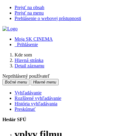
Prejsť na obsah
Prejsť na menu
Prehlásenie o webovej prístupnosti
Moja SK CINEMA
Prihlásenie
Kde som
Hlavná stránka
Detail záznamu
Neprihlásený používateľ
Bočné menu
Hlavné menu
Vyhľadávanie
Rozšírené vyhľadávanie
História vyhľadávania
Preskúmať
Heslár SFÚ
vplyv filmu