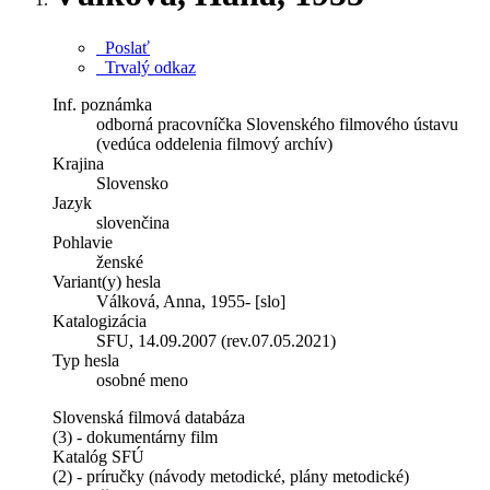
Poslať
Trvalý odkaz
Inf. poznámka
odborná pracovníčka Slovenského filmového ústavu
(vedúca oddelenia filmový archív)
Krajina
Slovensko
Jazyk
slovenčina
Pohlavie
ženské
Variant(y) hesla
Válková, Anna, 1955- [slo]
Katalogizácia
SFU, 14.09.2007 (rev.07.05.2021)
Typ hesla
osobné meno
Slovenská filmová databáza
(3) - dokumentárny film
Katalóg SFÚ
(2) - príručky (návody metodické, plány metodické)