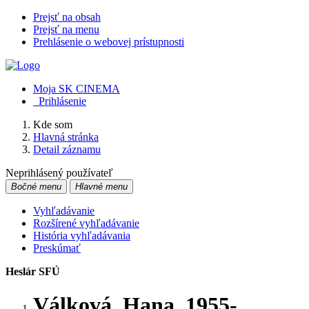
Prejsť na obsah
Prejsť na menu
Prehlásenie o webovej prístupnosti
Moja SK CINEMA
Prihlásenie
Kde som
Hlavná stránka
Detail záznamu
Neprihlásený používateľ
Bočné menu
Hlavné menu
Vyhľadávanie
Rozšírené vyhľadávanie
História vyhľadávania
Preskúmať
Heslár SFÚ
Válková, Hana, 1955-