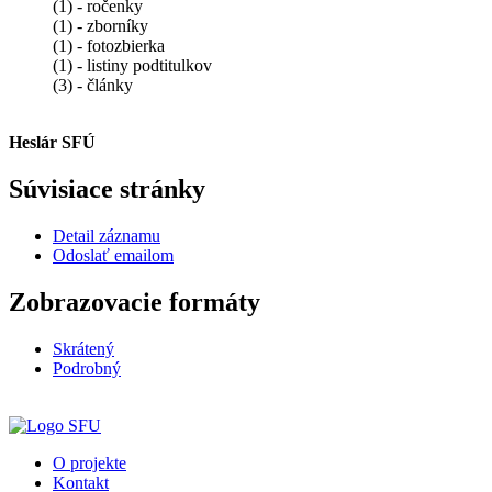
(1) - ročenky
(1) - zborníky
(1) - fotozbierka
(1) - listiny podtitulkov
(3) - články
Heslár SFÚ
Súvisiace stránky
Detail záznamu
Odoslať emailom
Zobrazovacie formáty
Skrátený
Podrobný
O projekte
Kontakt