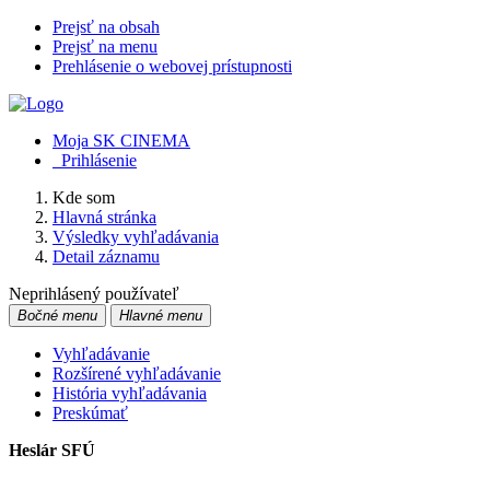
Prejsť na obsah
Prejsť na menu
Prehlásenie o webovej prístupnosti
Moja SK CINEMA
Prihlásenie
Kde som
Hlavná stránka
Výsledky vyhľadávania
Detail záznamu
Neprihlásený používateľ
Bočné menu
Hlavné menu
Vyhľadávanie
Rozšírené vyhľadávanie
História vyhľadávania
Preskúmať
Heslár SFÚ