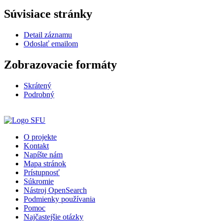
Súvisiace stránky
Detail záznamu
Odoslať emailom
Zobrazovacie formáty
Skrátený
Podrobný
O projekte
Kontakt
Napíšte nám
Mapa stránok
Prístupnosť
Súkromie
Nástroj OpenSearch
Podmienky používania
Pomoc
Najčastejšie otázky