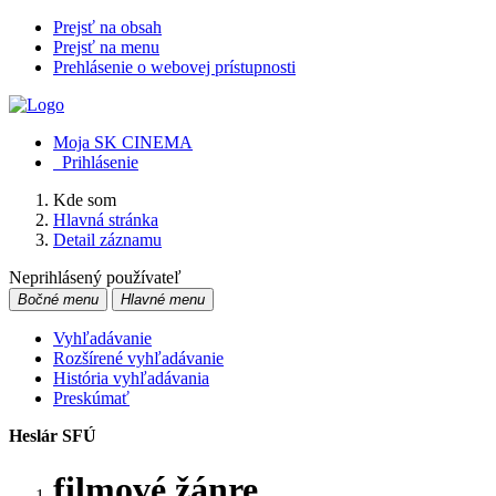
Prejsť na obsah
Prejsť na menu
Prehlásenie o webovej prístupnosti
Moja SK CINEMA
Prihlásenie
Kde som
Hlavná stránka
Detail záznamu
Neprihlásený používateľ
Bočné menu
Hlavné menu
Vyhľadávanie
Rozšírené vyhľadávanie
História vyhľadávania
Preskúmať
Heslár SFÚ
filmové žánre