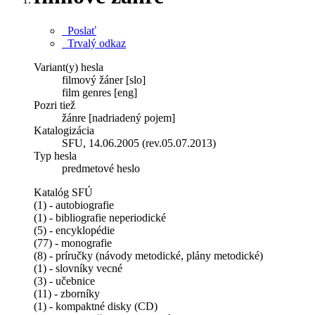
Poslať
Trvalý odkaz
Variant(y) hesla
filmový žáner [slo]
film genres [eng]
Pozri tiež
žánre [nadriadený pojem]
Katalogizácia
SFU, 14.06.2005 (rev.05.07.2013)
Typ hesla
predmetové heslo
Katalóg SFÚ
(1) - autobiografie
(1) - bibliografie neperiodické
(5) - encyklopédie
(77) - monografie
(8) - príručky (návody metodické, plány metodické)
(1) - slovníky vecné
(3) - učebnice
(11) - zborníky
(1) - kompaktné disky (CD)