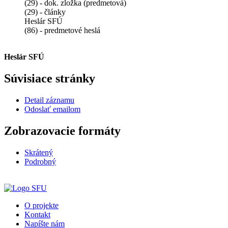
(29) - dok. zložka (predmetová)
(29) - články
Heslár SFÚ
(86) - predmetové heslá
Heslár SFÚ
Súvisiace stránky
Detail záznamu
Odoslať emailom
Zobrazovacie formáty
Skrátený
Podrobný
O projekte
Kontakt
Napíšte nám