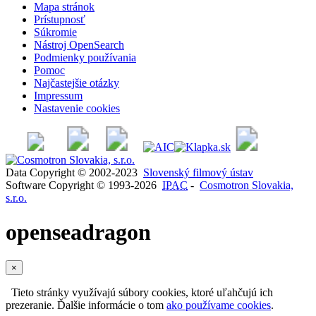
Mapa stránok
Prístupnosť
Súkromie
Nástroj OpenSearch
Podmienky používania
Pomoc
Najčastejšie otázky
Impressum
Nastavenie cookies
Data Copyright © 2002-2023
Slovenský filmový ústav
Software Copyright © 1993-2026
IPAC
-
Cosmotron Slovakia,
s.r.o.
openseadragon
×
Tieto stránky využívajú súbory cookies, ktoré uľahčujú ich
prezeranie. Ďalšie informácie o tom
ako používame cookies
.