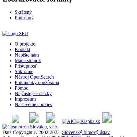
Skrátený
Podrobný
O projekte
Kontakt
Napíšte nám
Mapa stránok
Prístupnosť
Súkromie
Nástroj OpenSearch
Podmienky používania
Pomoc
Najčastejšie otázky
Impressum
Nastavenie cookies
Data Copyright © 2002-2023
Slovenský filmový ústav