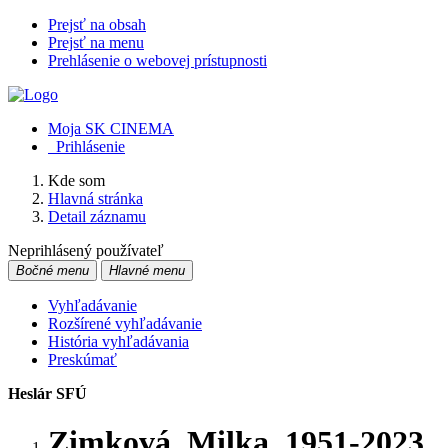
Prejsť na obsah
Prejsť na menu
Prehlásenie o webovej prístupnosti
Moja SK CINEMA
Prihlásenie
Kde som
Hlavná stránka
Detail záznamu
Neprihlásený používateľ
Bočné menu
Hlavné menu
Vyhľadávanie
Rozšírené vyhľadávanie
História vyhľadávania
Preskúmať
Heslár SFÚ
Zimková, Milka, 1951-2023