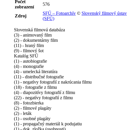
Počet
576
zobrazení
SFÚ – Fotoarchív
©
Slovenský filmový ústav
Zdroj
(SFÚ)
Slovenská filmová databáza
(3) - animovaný film
(2) - dokumentárny film
(11) - hraný film
(9) - filmový šot
Katalóg SFÚ
(1) - autobiografie
(4) - monografie
(4) - umelecká literatúra
(11) - distribučné fotografie
(1) - negatívy fotografií z nakrúcania filmu
(18) - fotografie z filmu
(4) - diapozitívy fotografií z filmu
(22) - negatívy fotografií z filmu
(8) - fotozbierka
(2) - filmové plagáty
(2) - leták
(1) - osobné plagáty
(1) - propagačný materiál k podujatiu
(1) - dok. zložka (osobnosti)