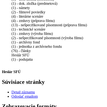
(1) - dok. zložka (predmetová)
(1) - námety
(2) - filmové poviedky
(4) - literárne scenáre
(4) - zmluvy (príprava filmu)
(13) - nešpecifikované písomnosti (príprava filmu)
(1) - technické scenáre
(1) - zmluvy (výroba filmu)
(2) - nešpecifikované písomnosti (výroba filmu)
(1) - archívny fond
(1) - jednotka z archívneho fondu
(76) - články
Heslár SFÚ
(1) - podujatia
Heslár SFÚ
Súvisiace stránky
Detail záznamu
Odoslať emailom
Zobrazovacie formáty