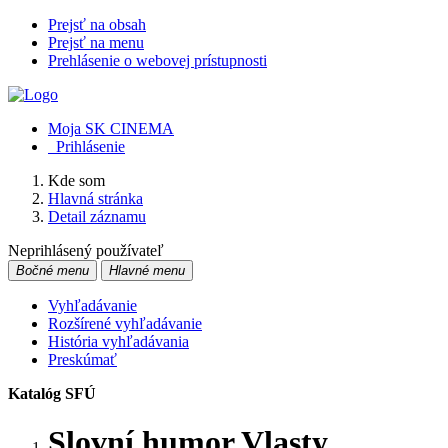
Prejsť na obsah
Prejsť na menu
Prehlásenie o webovej prístupnosti
Moja SK CINEMA
Prihlásenie
Kde som
Hlavná stránka
Detail záznamu
Neprihlásený používateľ
Bočné menu
Hlavné menu
Vyhľadávanie
Rozšírené vyhľadávanie
História vyhľadávania
Preskúmať
Katalóg SFÚ
Slovní humor Vlasty