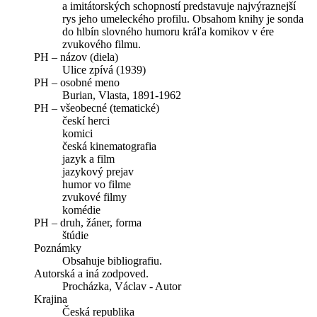
a imitátorských schopností predstavuje najvýraznejší
rys jeho umeleckého profilu. Obsahom knihy je sonda
do hlbín slovného humoru kráľa komikov v ére
zvukového filmu.
PH – názov (diela)
Ulice zpívá (1939)
PH – osobné meno
Burian, Vlasta, 1891-1962
PH – všeobecné (tematické)
českí herci
komici
česká kinematografia
jazyk a film
jazykový prejav
humor vo filme
zvukové filmy
komédie
PH – druh, žáner, forma
štúdie
Poznámky
Obsahuje bibliografiu.
Autorská a iná zodpoved.
Procházka, Václav - Autor
Krajina
Česká republika