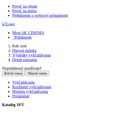
Prejsť na obsah
Prejsť na menu
Prehlásenie o webovej prístupnosti
Moja SK CINEMA
Prihlásenie
Kde som
Hlavná stránka
Výsledky vyhľadávania
Detail záznamu
Neprihlásený používateľ
Bočné menu
Hlavné menu
Vyhľadávanie
Rozšírené vyhľadávanie
História vyhľadávania
Preskúmať
Katalóg SFÚ