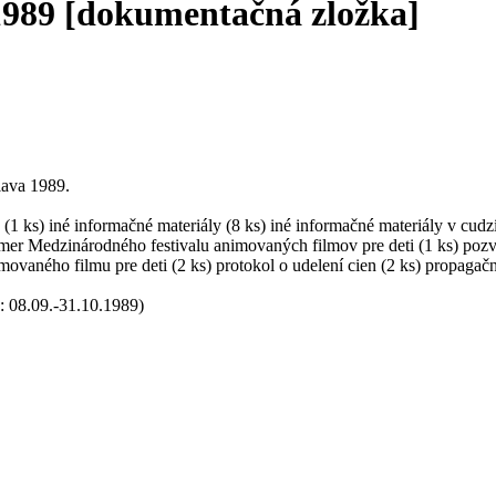
a 1989 [dokumentačná zložka]
lava 1989.
 (1 ks) iné informačné materiály (8 ks) iné informačné materiály v cu
mer Medzinárodného festivalu animovaných filmov pre deti (1 ks) pozván
vaného filmu pre deti (2 ks) protokol o udelení cien (2 ks) propagačný
) : 08.09.-31.10.1989)