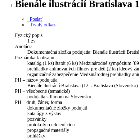
Bienále ilustrácií Bratislav
Poslať
Trvalý odkaz
Fyzický popis
1 zv.
Anotácia
Dokumentačná zložka podujatia: Bienále ilustrácií Bratis
Poznámka k obsahu
katalóg (1 ks) štatút (6 ks) Medzinárodné sympózium ´89
prehliadky animovaných filmov pre deti (2 ks) ideový zá
organizačné zabezpečenie Medzinárodnej prehliadky animo
PH – názov podujatia
Bienále ilustrácií Bratislava (12. : Bratislava (Slovensko
PH – všeobecné (tematické)
podujatia s filmom na Slovensku
PH – druh, žáner, forma
dokumentačné zložky podujatí
katalógy z výstav
pozvánky
protokoly o udelení cien
propagačné materiály
prihlášky