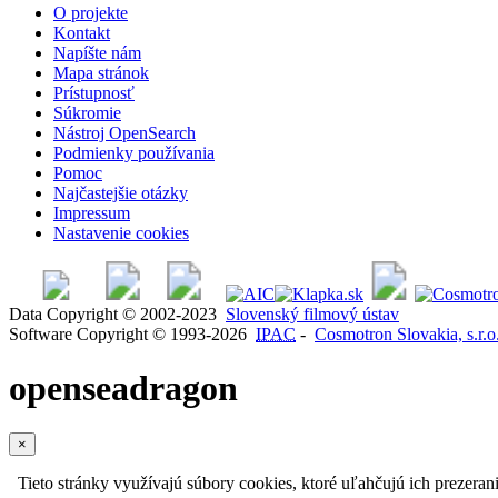
O projekte
Kontakt
Napíšte nám
Mapa stránok
Prístupnosť
Súkromie
Nástroj OpenSearch
Podmienky používania
Pomoc
Najčastejšie otázky
Impressum
Nastavenie cookies
Data Copyright © 2002-2023
Slovenský filmový ústav
Software Copyright © 1993-2026
IPAC
-
Cosmotron Slovakia, s.r.o
openseadragon
×
Tieto stránky využívajú súbory cookies, ktoré uľahčujú ich prezeran