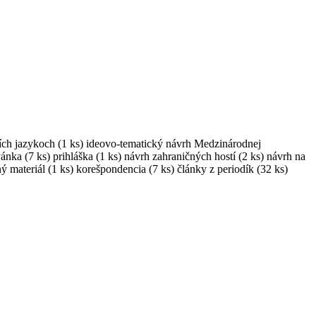
dzích jazykoch (1 ks) ideovo-tematický návrh Medzinárodnej
ka (7 ks) prihláška (1 ks) návrh zahraničných hostí (2 ks) návrh na
 materiál (1 ks) korešpondencia (7 ks) články z periodík (32 ks)