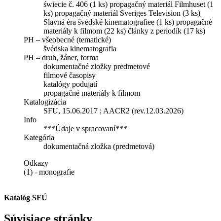
świecie č. 406 (1 ks) propagačný materiál Filmhuset (1
ks) propagačný materiál Sveriges Television (3 ks)
Slavná éra švédské kinematografiee (1 ks) propagačné
materiály k filmom (22 ks) články z periodík (17 ks)
PH – všeobecné (tematické)
švédska kinematografia
PH – druh, žáner, forma
dokumentačné zložky predmetové
filmové časopisy
katalógy podujatí
propagačné materiály k filmom
Katalogizácia
SFU, 15.06.2017 ; AACR2 (rev.12.03.2026)
Info
***Údaje v spracovaní***
Kategória
dokumentačná zložka (predmetová)
Odkazy
(1) - monografie
Katalóg SFÚ
Súvisiace stránky