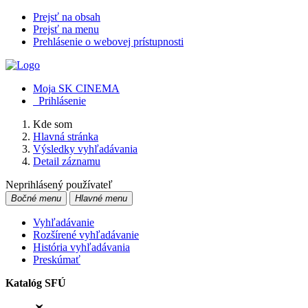
Prejsť na obsah
Prejsť na menu
Prehlásenie o webovej prístupnosti
Moja SK CINEMA
Prihlásenie
Kde som
Hlavná stránka
Výsledky vyhľadávania
Detail záznamu
Neprihlásený používateľ
Bočné menu
Hlavné menu
Vyhľadávanie
Rozšírené vyhľadávanie
História vyhľadávania
Preskúmať
Katalóg SFÚ