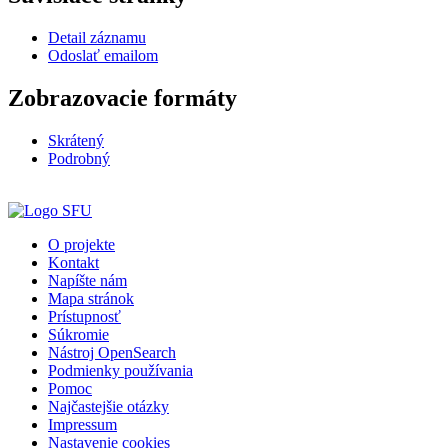
Detail záznamu
Odoslať emailom
Zobrazovacie formáty
Skrátený
Podrobný
O projekte
Kontakt
Napíšte nám
Mapa stránok
Prístupnosť
Súkromie
Nástroj OpenSearch
Podmienky používania
Pomoc
Najčastejšie otázky
Impressum
Nastavenie cookies