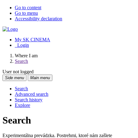
Go to content
Go to menu
Accessibility declaration
My SK CINEMA
Login
Where I am
Search
User not logged
Side menu
Main menu
Search
Advanced search
Search history
Explore
Search
Experimentálna prevádzka. Postrehmi, ktoré nám zašlete