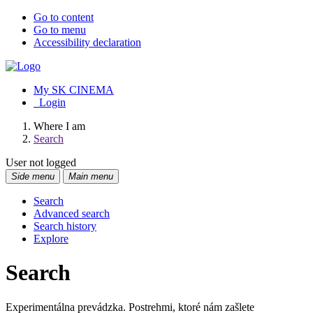
Go to content
Go to menu
Accessibility declaration
My SK CINEMA
Login
Where I am
Search
User not logged
Side menu
Main menu
Search
Advanced search
Search history
Explore
Search
Experimentálna prevádzka. Postrehmi, ktoré nám zašlete