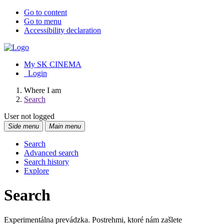
Go to content
Go to menu
Accessibility declaration
My SK CINEMA
Login
Where I am
Search
User not logged
Side menu
Main menu
Search
Advanced search
Search history
Explore
Search
Experimentálna prevádzka. Postrehmi, ktoré nám zašlete