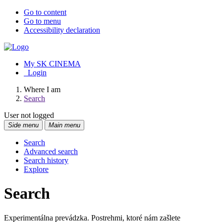
Go to content
Go to menu
Accessibility declaration
My SK CINEMA
Login
Where I am
Search
User not logged
Side menu
Main menu
Search
Advanced search
Search history
Explore
Search
Experimentálna prevádzka. Postrehmi, ktoré nám zašlete