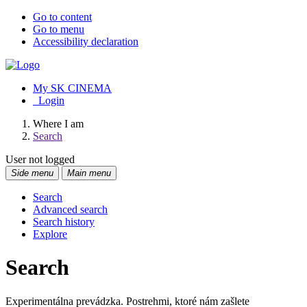
Go to content
Go to menu
Accessibility declaration
My SK CINEMA
Login
Where I am
Search
User not logged
Side menu
Main menu
Search
Advanced search
Search history
Explore
Search
Experimentálna prevádzka. Postrehmi, ktoré nám zašlete