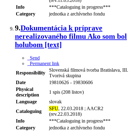
(rev.11.05.2018)
Info
***Cataloguing in progress***
Category
jednotka z archívneho fondu
9.
Dokumentácia k príprave
nerealizovaného filmu Ako som bol
holubom [text]
Send
Permanent link
Slovenská filmová tvorba Bratislava, III.
Responsibility
Tvorivá skupina
Date
19810626 - 19830606
Physical
1 spis (208 listov)
description
Language
slovak
SFU
, 22.03.2018 ; AACR2
Cataloguing
(rev.22.03.2018)
Info
***Cataloguing in progress***
Category
jednotka z archívneho fondu