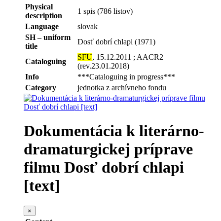
Physical
1 spis (786 listov)
description
Language
slovak
SH – uniform
Dosť dobrí chlapi (1971)
title
SFU
, 15.12.2011 ; AACR2
Cataloguing
(rev.23.01.2018)
Info
***Cataloguing in progress***
Category
jednotka z archívneho fondu
Dokumentácia k literárno-
dramaturgickej príprave
filmu Dosť dobrí chlapi
[text]
×