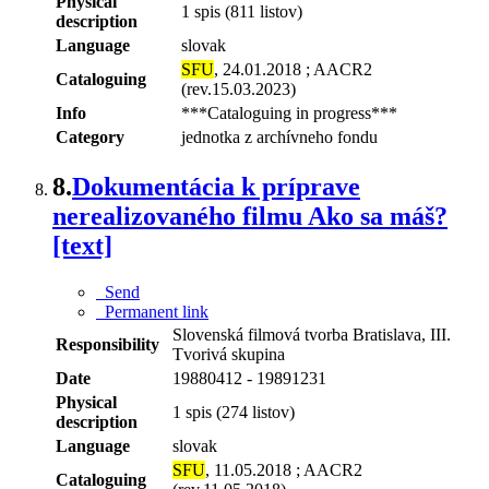
Physical
1 spis (811 listov)
description
Language
slovak
SFU
, 24.01.2018 ; AACR2
Cataloguing
(rev.15.03.2023)
Info
***Cataloguing in progress***
Category
jednotka z archívneho fondu
8.
Dokumentácia k príprave
nerealizovaného filmu Ako sa máš?
[text]
Send
Permanent link
Slovenská filmová tvorba Bratislava, III.
Responsibility
Tvorivá skupina
Date
19880412 - 19891231
Physical
1 spis (274 listov)
description
Language
slovak
SFU
, 11.05.2018 ; AACR2
Cataloguing