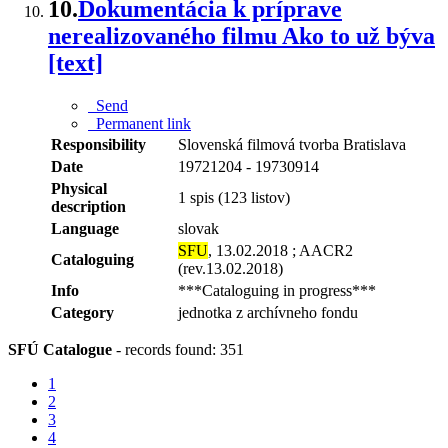
10.
Dokumentácia k príprave
nerealizovaného filmu Ako to už býva
[text]
Send
Permanent link
Responsibility
Slovenská filmová tvorba Bratislava
Date
19721204 - 19730914
Physical
1 spis (123 listov)
description
Language
slovak
SFU
, 13.02.2018 ; AACR2
Cataloguing
(rev.13.02.2018)
Info
***Cataloguing in progress***
Category
jednotka z archívneho fondu
SFÚ Catalogue
-
records found: 351
1
2
3
4