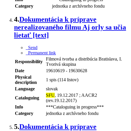
Category
jednotka z archívneho fondu
4.
Dokumentácia k príprave
nerealizovaného filmu Aj orly sa učia
lietať [text]
Send
Permanent link
Filmová tvorba a distribúcia Bratislava, I.
Responsibility
Tvorivá skupina
Date
19610619 - 19630628
Physical
1 spis (114 listov)
description
Language
slovak
SFU
, 19.12.2017 ; AACR2
Cataloguing
(rev.19.12.2017)
Info
***Cataloguing in progress***
Category
jednotka z archívneho fondu
5.
Dokumentácia k príprave