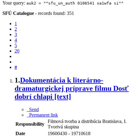
Your query:
auk2 = "^sfu_un_auth 0106541 xa1wfa si^"
SFÚ Catalogue
-
records found: 351
1
2
3
4
5
20
#
1.
Dokumentácia k literárno-
dramaturgickej príprave filmu Dosť
dobrí chlapi [text]
Send
Permanent link
Filmová tvorba a distribúcia Bratislava, I.
Responsibility
Tvorivá skupina
Date
19600430 - 19710618