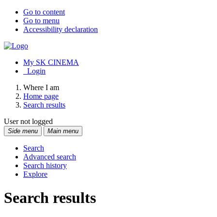
Go to content
Go to menu
Accessibility declaration
My SK CINEMA
Login
Where I am
Home page
Search results
User not logged
Side menu
Main menu
Search
Advanced search
Search history
Explore
Search results