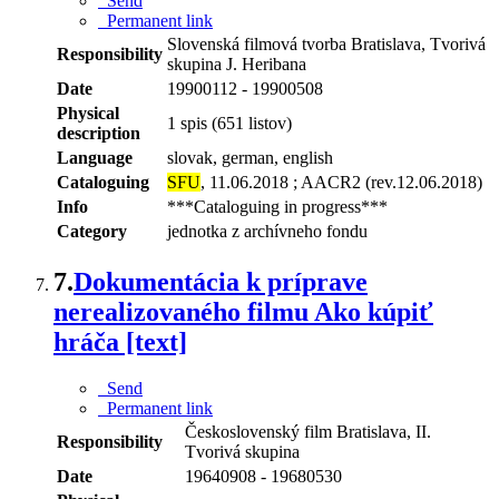
Send
Permanent link
Slovenská filmová tvorba Bratislava, Tvorivá
Responsibility
skupina J. Heribana
Date
19900112 - 19900508
Physical
1 spis (651 listov)
description
Language
slovak, german, english
Cataloguing
SFU
, 11.06.2018 ; AACR2 (rev.12.06.2018)
Info
***Cataloguing in progress***
Category
jednotka z archívneho fondu
7.
Dokumentácia k príprave
nerealizovaného filmu Ako kúpiť
hráča [text]
Send
Permanent link
Československý film Bratislava, II.
Responsibility
Tvorivá skupina
Date
19640908 - 19680530