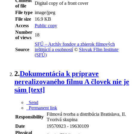
Content
Digital copy of a front cover
of file
File type
image/jpeg
File size
16.9 KB
Access
Public copy
Number
18
of views
SFÚ – Archív fondov a zbierok filmových
Source
inštitúcií a osobností
©
Slovak FIlm Institute
(SFÚ)
2.
Dokumentácia k príprave
nerealizovaného filmu A človek nie je
sám [text]
Send
Permanent link
Filmová tvorba a distribúcia Bratislava, II.
Responsibility
Tvorivá skupina
Date
19570923 - 19630109
Physical