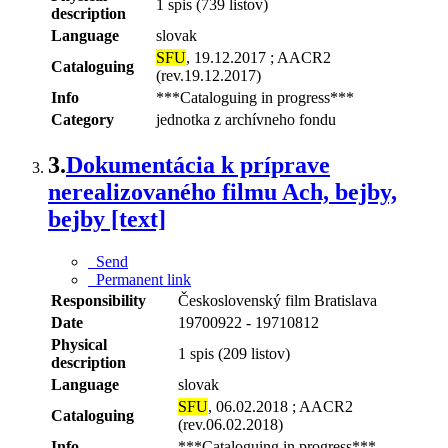
1 spis (739 listov)
description
Language
slovak
SFU
, 19.12.2017 ; AACR2
Cataloguing
(rev.19.12.2017)
Info
***Cataloguing in progress***
Category
jednotka z archívneho fondu
3.
Dokumentácia k príprave
nerealizovaného filmu Ach, bejby,
bejby [text]
Send
Permanent link
Responsibility
Československý film Bratislava
Date
19700922 - 19710812
Physical
1 spis (209 listov)
description
Language
slovak
SFU
, 06.02.2018 ; AACR2
Cataloguing
(rev.06.02.2018)
Info
***Cataloguing in progress***