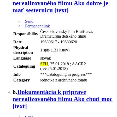
nerealizovaného filmu Ako dobre je
mať sesternicu [text]
Send
Permanent link
Československý film Bratislava,
Responsibility
Dramaturgia detského filmu
Date
19680617 - 19680620
Physical
1 spis (131 listov)
description
Language
slovak
SFU
, 25.01.2018 ; AACR2
Cataloguing
(rev.25.01.2018)
Info
***Cataloguing in progress***
Category
jednotka z archívneho fondu
6.
Dokumentácia k príprave
nerealizovaného filmu Ako chutí moc
[text]