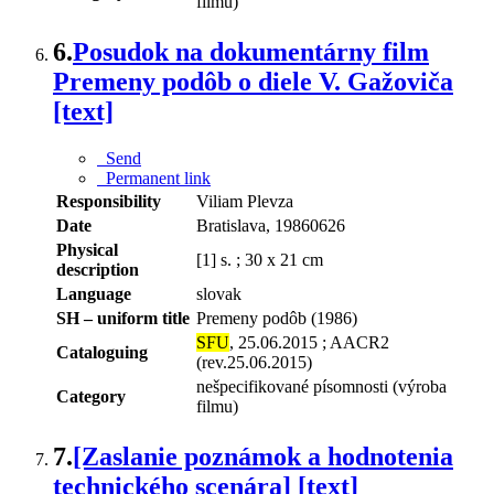
filmu)
6.
Posudok na dokumentárny film
Premeny podôb o diele V. Gažoviča
[text]
Send
Permanent link
Responsibility
Viliam Plevza
Date
Bratislava, 19860626
Physical
[1] s. ; 30 x 21 cm
description
Language
slovak
SH – uniform title
Premeny podôb (1986)
SFU
, 25.06.2015 ; AACR2
Cataloguing
(rev.25.06.2015)
nešpecifikované písomnosti (výroba
Category
filmu)
7.
[Zaslanie poznámok a hodnotenia
technického scenára] [text]