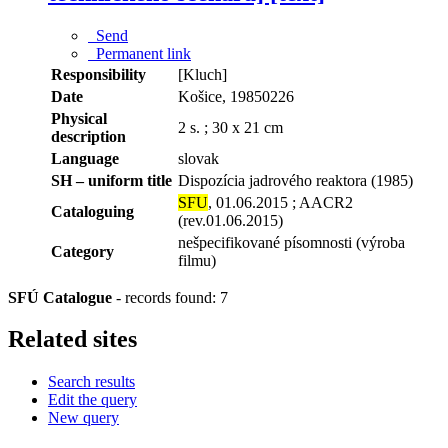
Send
Permanent link
Responsibility
[Kluch]
Date
Košice, 19850226
Physical
2 s. ; 30 x 21 cm
description
Language
slovak
SH – uniform title
Dispozícia jadrového reaktora (1985)
SFU
, 01.06.2015 ; AACR2
Cataloguing
(rev.01.06.2015)
nešpecifikované písomnosti (výroba
Category
filmu)
SFÚ Catalogue
-
records found: 7
Related sites
Search results
Edit the query
New query