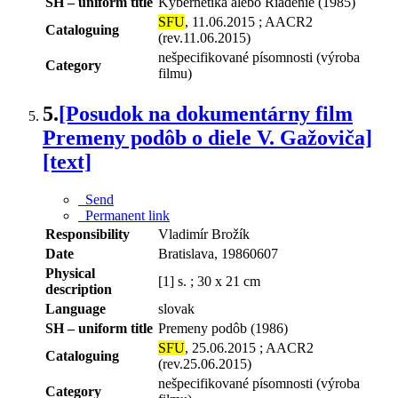
SH – uniform title
Kybernetika alebo Riadenie (1985)
SFU
, 11.06.2015 ; AACR2
Cataloguing
(rev.11.06.2015)
nešpecifikované písomnosti (výroba
Category
filmu)
5.
[Posudok na dokumentárny film
Premeny podôb o diele V. Gažoviča]
[text]
Send
Permanent link
Responsibility
Vladimír Brožík
Date
Bratislava, 19860607
Physical
[1] s. ; 30 x 21 cm
description
Language
slovak
SH – uniform title
Premeny podôb (1986)
SFU
, 25.06.2015 ; AACR2
Cataloguing
(rev.25.06.2015)
nešpecifikované písomnosti (výroba
Category