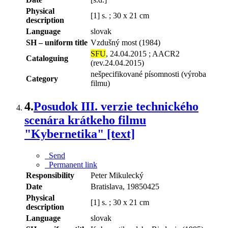
Physical
[1] s. ; 30 x 21 cm
description
Language
slovak
SH – uniform title
Vzdušný most (1984)
SFU
, 24.04.2015 ; AACR2
Cataloguing
(rev.24.04.2015)
nešpecifikované písomnosti (výroba
Category
filmu)
4.
Posudok III. verzie technického
scenára krátkeho filmu
"Kybernetika" [text]
Send
Permanent link
Responsibility
Peter Mikulecký
Date
Bratislava, 19850425
Physical
[1] s. ; 30 x 21 cm
description
Language
slovak