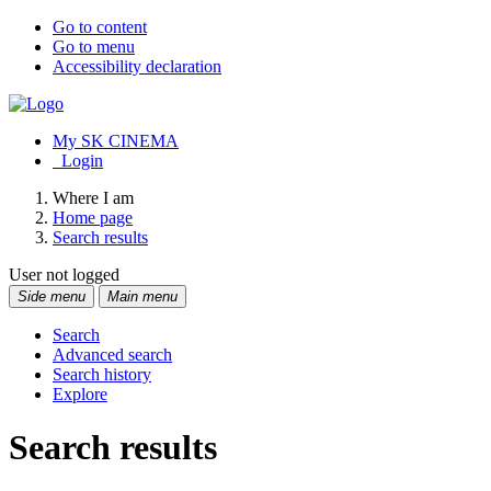
Go to content
Go to menu
Accessibility declaration
My SK CINEMA
Login
Where I am
Home page
Search results
User not logged
Side menu
Main menu
Search
Advanced search
Search history
Explore
Search results