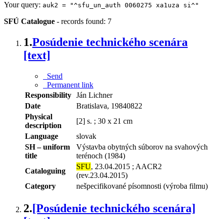
Your query:
auk2 = "^sfu_un_auth 0060275 xa1uza si^"
SFÚ Catalogue
-
records found: 7
1.
Posúdenie technického scenára
[text]
Send
Permanent link
Responsibility
Ján Lichner
Date
Bratislava, 19840822
Physical
[2] s. ; 30 x 21 cm
description
Language
slovak
SH – uniform
Výstavba obytných súborov na svahových
title
terénoch (1984)
SFU
, 23.04.2015 ; AACR2
Cataloguing
(rev.23.04.2015)
Category
nešpecifikované písomnosti (výroba filmu)
2.
[Posúdenie technického scenára]