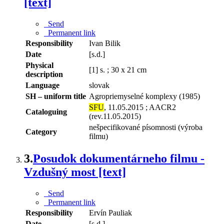
[text]
Send
Permanent link
Responsibility
Ivan Bilik
Date
[s.d.]
Physical
[1] s. ; 30 x 21 cm
description
Language
slovak
SH – uniform title
Agropriemyselné komplexy (1985)
SFU
, 11.05.2015 ; AACR2
Cataloguing
(rev.11.05.2015)
nešpecifikované písomnosti (výroba
Category
filmu)
3.
Posudok dokumentárneho filmu -
Vzdušný most [text]
Send
Permanent link
Responsibility
Ervín Pauliak
Date
[s.d.]