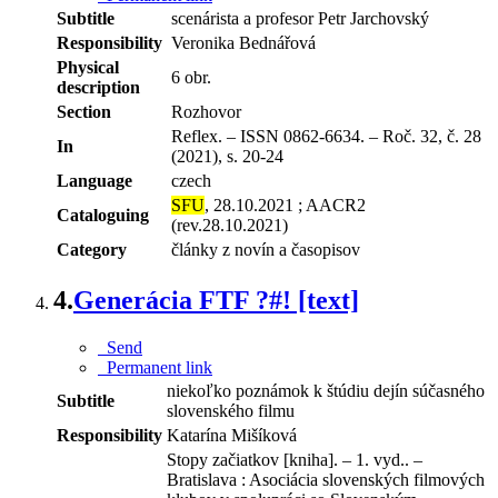
Subtitle
scenárista a profesor Petr Jarchovský
Responsibility
Veronika Bednářová
Physical
6 obr.
description
Section
Rozhovor
Reflex. – ISSN 0862-6634. – Roč. 32, č. 28
In
(2021), s. 20-24
Language
czech
SFU
, 28.10.2021 ; AACR2
Cataloguing
(rev.28.10.2021)
Category
články z novín a časopisov
4.
Generácia FTF ?#! [text]
Send
Permanent link
niekoľko poznámok k štúdiu dejín súčasného
Subtitle
slovenského filmu
Responsibility
Katarína Mišíková
Stopy začiatkov [kniha]. – 1. vyd.. –
Bratislava : Asociácia slovenských filmových