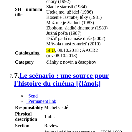
chorý (1992)
Sladké starosti (1984)
SH – uniform
Utekajme, už ide! (1986)
title
Kosenie Jastrabej lúky (1981)
Muž nie je žiadúci (1983)
Zbohom, sladké driemoty (1983)
Južná pošta (1987)
Dážď padá na naše duše (2002)
Mŕtvola musí zomrieť (2010)
SFU
, 08.10.2018 ; AACR2
Cataloguing
(rev.08.10.2018)
Category
články z novín a časopisov
7.
Le scénario : une source pour
l'histoire du cinéma [článok]
Send
Permanent link
Responsibility
Michel Cadé
Physical
1 obr.
description
Section
Review