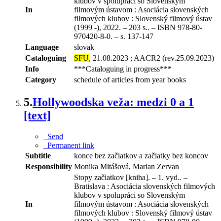
klubov v spolupráci so Slovenským
In
filmovým ústavom : Asociácia slovenských
filmových klubov : Slovenský filmový ústav
(1999 -), 2022. – 203 s.. – ISBN 978-80-
970420-8-0. – s. 137-147
Language
slovak
Cataloguing
SFU
, 21.08.2023 ; AACR2 (rev.25.09.2023)
Info
***Cataloguing in progress***
Category
schedule of articles from year books
5.
Hollywoodska veža: medzi 0 a 1
[text]
Send
Permanent link
Subtitle
konce bez začiatkov a začiatky bez koncov
Responsibility
Monika Mitášová, Marian Zervan
Stopy začiatkov [kniha]. – 1. vyd.. –
Bratislava : Asociácia slovenských filmových
klubov v spolupráci so Slovenským
In
filmovým ústavom : Asociácia slovenských
filmových klubov : Slovenský filmový ústav