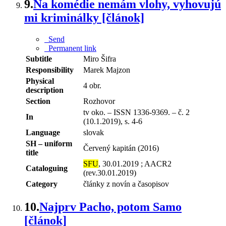
9.
Na komédie nemám vlohy, vyhovujú
mi kriminálky [článok]
Send
Permanent link
Subtitle
Miro Šifra
Responsibility
Marek Majzon
Physical
4 obr.
description
Section
Rozhovor
tv oko. – ISSN 1336-9369. – č. 2
In
(10.1.2019), s. 4-6
Language
slovak
SH – uniform
Červený kapitán (2016)
title
SFU
, 30.01.2019 ; AACR2
Cataloguing
(rev.30.01.2019)
Category
články z novín a časopisov
10.
Najprv Pacho, potom Samo
[článok]