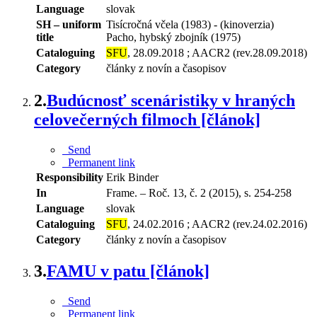
Language
slovak
SH – uniform
Tisícročná včela (1983) - (kinoverzia)
title
Pacho, hybský zbojník (1975)
Cataloguing
SFU
, 28.09.2018 ; AACR2 (rev.28.09.2018)
Category
články z novín a časopisov
2.
Budúcnosť scenáristiky v hraných
celovečerných filmoch [článok]
Send
Permanent link
Responsibility
Erik Binder
In
Frame. – Roč. 13, č. 2 (2015), s. 254-258
Language
slovak
Cataloguing
SFU
, 24.02.2016 ; AACR2 (rev.24.02.2016)
Category
články z novín a časopisov
3.
FAMU v patu [článok]
Send
Permanent link