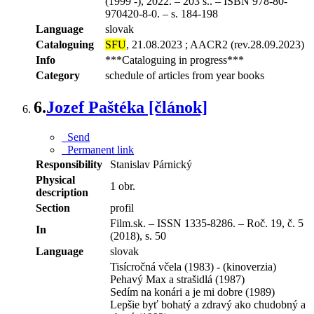
(1999 -), 2022. – 203 s.. – ISBN 978-80-
970420-8-0. – s. 184-198
Language
slovak
Cataloguing
SFU
, 21.08.2023 ; AACR2 (rev.28.09.2023)
Info
***Cataloguing in progress***
Category
schedule of articles from year books
6.
Jozef Paštéka [článok]
Send
Permanent link
Responsibility
Stanislav Párnický
Physical
1 obr.
description
Section
profil
Film.sk. – ISSN 1335-8286. – Roč. 19, č. 5
In
(2018), s. 50
Language
slovak
Tisícročná včela (1983) - (kinoverzia)
Pehavý Max a strašidlá (1987)
Sedím na konári a je mi dobre (1989)
Lepšie byť bohatý a zdravý ako chudobný a