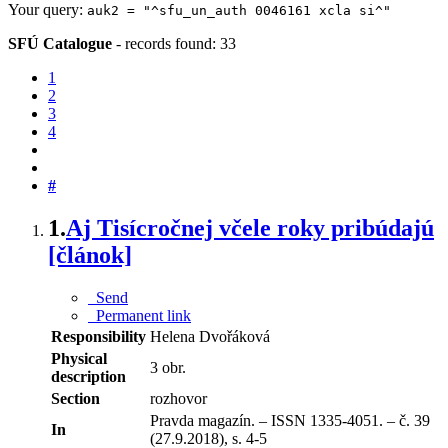
Your query:
auk2 = "^sfu_un_auth 0046161 xcla si^"
SFÚ Catalogue
-
records found: 33
1
2
3
4
#
1.
Aj Tisícročnej včele roky pribúdajú
[článok]
Send
Permanent link
Responsibility
Helena Dvořáková
Physical
3 obr.
description
Section
rozhovor
Pravda magazín. – ISSN 1335-4051. – č. 39
In
(27.9.2018), s. 4-5