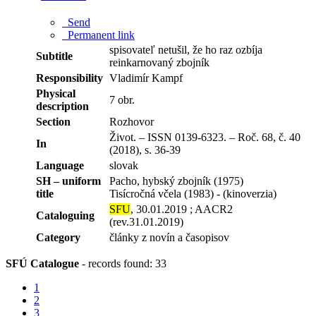
Send
Permanent link
spisovateľ netušil, že ho raz ozbíja
Subtitle
reinkarnovaný zbojník
Responsibility
Vladimír Kampf
Physical
7 obr.
description
Section
Rozhovor
Život. – ISSN 0139-6323. – Roč. 68, č. 40
In
(2018), s. 36-39
Language
slovak
SH – uniform
Pacho, hybský zbojník (1975)
title
Tisícročná včela (1983) - (kinoverzia)
SFU
, 30.01.2019 ; AACR2
Cataloguing
(rev.31.01.2019)
Category
články z novín a časopisov
SFÚ Catalogue
-
records found: 33
1
2
3