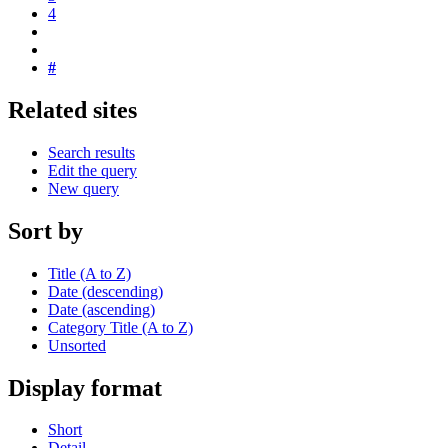
4
#
Related sites
Search results
Edit the query
New query
Sort by
Title (A to Z)
Date (descending)
Date (ascending)
Category Title (A to Z)
Unsorted
Display format
Short
Detail