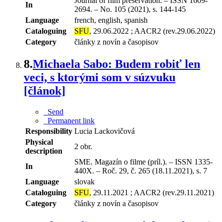
Journal of film preservation. – ISSN 1609-
In
2694. – No. 105 (2021), s. 144-145
Language
french, english, spanish
Cataloguing
SFU
, 29.06.2022 ; AACR2 (rev.29.06.2022)
Category
články z novín a časopisov
8.
Michaela Sabo: Budem robiť len
veci, s ktorými som v súzvuku
[článok]
Send
Permanent link
Responsibility
Lucia Lackovičová
Physical
2 obr.
description
SME. Magazín o filme (príl.). – ISSN 1335-
In
440X. – Roč. 29, č. 265 (18.11.2021), s. 7
Language
slovak
Cataloguing
SFU
, 29.11.2021 ; AACR2 (rev.29.11.2021)
Category
články z novín a časopisov