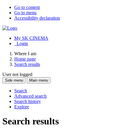
Go to content
Go to menu
Accessibility declaration
My SK CINEMA
Login
Where I am
Home page
Search results
User not logged
Side menu
Main menu
Search
Advanced search
Search history
Explore
Search results