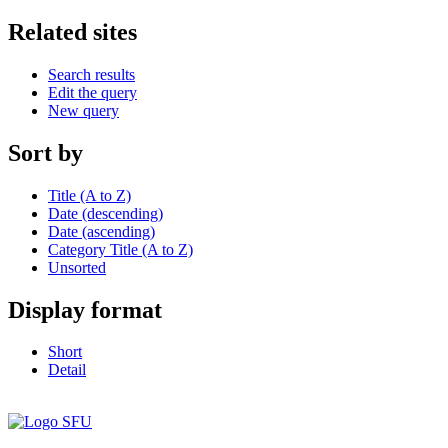
Related sites
Search results
Edit the query
New query
Sort by
Title (A to Z)
Date (descending)
Date (ascending)
Category Title (A to Z)
Unsorted
Display format
Short
Detail