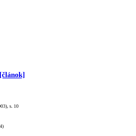
[článok]
03), s. 10
4)