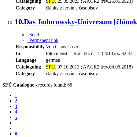
Cataloguing
SFU
, 25.05.2023 ; AACR2 (rev.25.05.2023)
Category
články z novín a časopisov
10.
Das Jodorowsky-Universum [článok
Send
Permanent link
Responsibility
Von Claus Löser
In
Film dienst. – Roč. 66, č. 15 (2013), s. 32-34
Language
german
Cataloguing
SFU
, 07.10.2013 ; AACR2 (rev.04.05.2018)
Category
články z novín a časopisov
SFÚ Catalogue
-
records found: 66
1
2
3
4
5
#