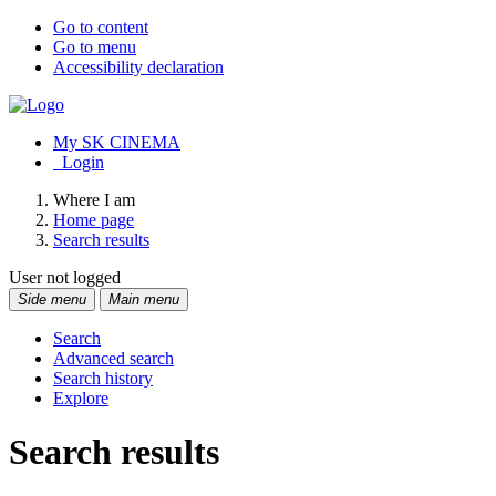
Go to content
Go to menu
Accessibility declaration
My SK CINEMA
Login
Where I am
Home page
Search results
User not logged
Side menu
Main menu
Search
Advanced search
Search history
Explore
Search results