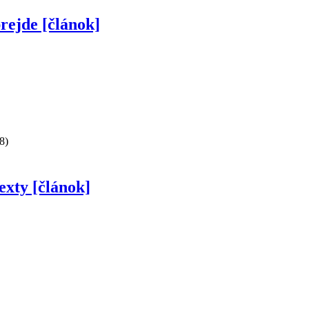
rejde [článok]
8)
exty [článok]