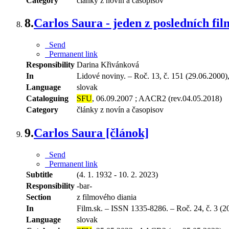
Category
články z novín a časopisov
8.
Carlos Saura - jeden z posledních fi
Send
Permanent link
Responsibility
Darina Křivánková
In
Lidové noviny. – Roč. 13, č. 151 (29.06.2000),
Language
slovak
Cataloguing
SFU
, 06.09.2007 ; AACR2 (rev.04.05.2018)
Category
články z novín a časopisov
9.
Carlos Saura [článok]
Send
Permanent link
Subtitle
(4. 1. 1932 - 10. 2. 2023)
Responsibility
-bar-
Section
z filmového diania
In
Film.sk. – ISSN 1335-8286. – Roč. 24, č. 3 (20
Language
slovak