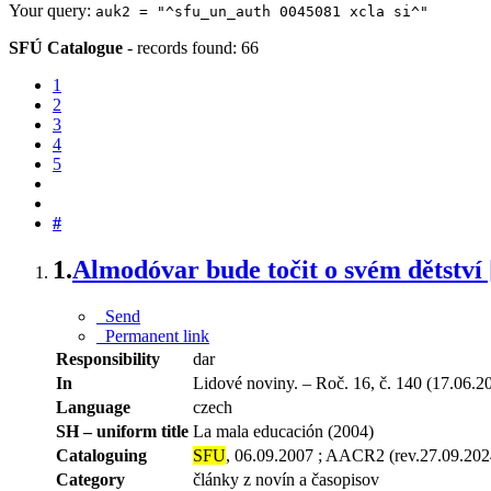
Your query:
auk2 = "^sfu_un_auth 0045081 xcla si^"
SFÚ Catalogue
-
records found: 66
1
2
3
4
5
#
1.
Almodóvar bude točit o svém dětství 
Send
Permanent link
Responsibility
dar
In
Lidové noviny. – Roč. 16, č. 140 (17.06.20
Language
czech
SH – uniform title
La mala educación (2004)
Cataloguing
SFU
, 06.09.2007 ; AACR2 (rev.27.09.202
Category
články z novín a časopisov