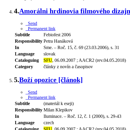
4.
Amorálni hrdinovia filmového dizaj
Send
Permanent link
Subtitle
Febiofest 2006
Responsibility
Petra Hanáková
In
Sme. – Roč. 15, č. 69 (23.03.2006), s. 31
Language
slovak
Cataloguing
SFU
, 06.09.2007 ; AACR2 (rev.04.05.2018)
Category
články z novín a časopisov
5.
Boží opozice [článok]
Send
Permanent link
Subtitle
(materiál k eseji)
Responsibility
Milan Klepikov
In
Iluminace. – Roč. 12, č. 1 (2000), s. 29-43
Language
czech
Cataloguing
SFU
, 06.09.2007 ; AACR2 (rev.04.05.2018)