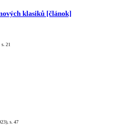
lmových klasiků [článok]
 s. 21
23), s. 47