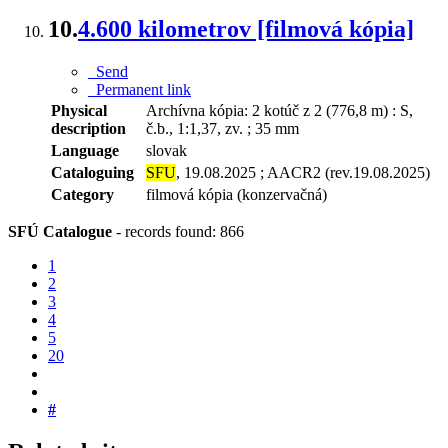
10.
4.600 kilometrov [filmová kópia]
Send
Permanent link
Physical
Archívna kópia: 2 kotúč z 2 (776,8 m) : S,
description
č.b., 1:1,37, zv. ; 35 mm
Language
slovak
Cataloguing
SFU
, 19.08.2025 ; AACR2 (rev.19.08.2025)
Category
filmová kópia (konzervačná)
SFÚ Catalogue
-
records found: 866
1
2
3
4
5
20
#