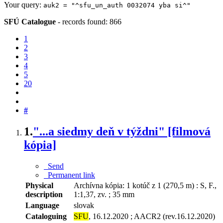
Your query:
auk2 = "^sfu_un_auth 0032074 yba si^"
SFÚ Catalogue
-
records found: 866
1
2
3
4
5
20
#
1.
"...a siedmy deň v týždni" [filmová
kópia]
Send
Permanent link
Physical
Archívna kópia: 1 kotúč z 1 (270,5 m) : S, F.,
description
1:1,37, zv. ; 35 mm
Language
slovak
Cataloguing
SFU
, 16.12.2020 ; AACR2 (rev.16.12.2020)