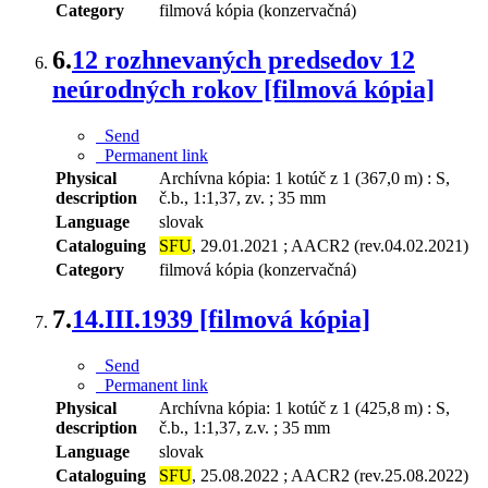
Category
filmová kópia (konzervačná)
6.
12 rozhnevaných predsedov 12
neúrodných rokov [filmová kópia]
Send
Permanent link
Physical
Archívna kópia: 1 kotúč z 1 (367,0 m) : S,
description
č.b., 1:1,37, zv. ; 35 mm
Language
slovak
Cataloguing
SFU
, 29.01.2021 ; AACR2 (rev.04.02.2021)
Category
filmová kópia (konzervačná)
7.
14.III.1939 [filmová kópia]
Send
Permanent link
Physical
Archívna kópia: 1 kotúč z 1 (425,8 m) : S,
description
č.b., 1:1,37, z.v. ; 35 mm
Language
slovak
Cataloguing
SFU
, 25.08.2022 ; AACR2 (rev.25.08.2022)