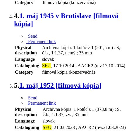
Category
filmová kópia (konzervačná)
4.
1. máj 1945 v Bratislave [filmová
kópia]
Send
Permanent link
Physical
Archívna kópia: 1 kotúč z 1 (201,5 m) : S,
description
č.b., 1:1,37, nemý ; 35 mm
Language
slovak
Cataloguing
SFU
, 17.10.2014 ; AACR2 (rev.17.10.2014)
Category
filmová kópia (konzervačná)
5.
1. máj 1952 [filmová kópia]
Send
Permanent link
Physical
Archívna kópia: 1 kotúč z 1 (373,8 m) : S,
description
č.b., 1:1,37, zv. ; 35 mm
Language
slovak
Cataloguing
SFU
, 21.03.2023 ; AACR2 (rev.21.03.2023)