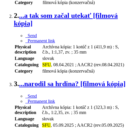
Category
filmová kópia (konzervačná)
2.
...a tak som začal utekať [filmová
kópia]
Send
Permanent link
Physical
Archívna kópia: 1 kotúč z 1 (411,9 m) : S,
description
č.b., 1:1,37, zv. ; 35 mm
Language
slovak
Cataloguing
SFU
, 08.04.2021 ; AACR2 (rev.08.04.2021)
Category
filmová kópia (konzervačná)
3.
...narodil sa hrdina? [filmová kópia]
Send
Permanent link
Physical
Archívna kópia: 1 kotúč z 1 (323,3 m) : S,
description
č.b., 1:2,35, zv. ; 35 mm
Language
slovak
Cataloguing
SFU
, 05.09.2025 ; AACR2 (rev.05.09.2025)