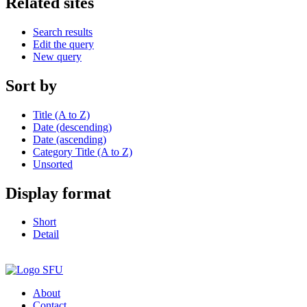
Related sites
Search results
Edit the query
New query
Sort by
Title (A to Z)
Date (descending)
Date (ascending)
Category Title (A to Z)
Unsorted
Display format
Short
Detail
About
Contact