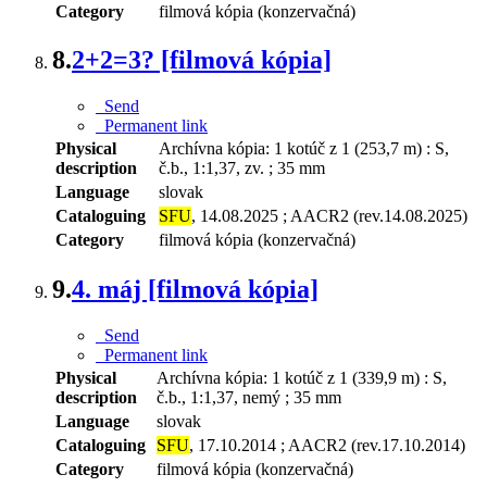
Category
filmová kópia (konzervačná)
8.
2+2=3? [filmová kópia]
Send
Permanent link
Physical
Archívna kópia: 1 kotúč z 1 (253,7 m) : S,
description
č.b., 1:1,37, zv. ; 35 mm
Language
slovak
Cataloguing
SFU
, 14.08.2025 ; AACR2 (rev.14.08.2025)
Category
filmová kópia (konzervačná)
9.
4. máj [filmová kópia]
Send
Permanent link
Physical
Archívna kópia: 1 kotúč z 1 (339,9 m) : S,
description
č.b., 1:1,37, nemý ; 35 mm
Language
slovak
Cataloguing
SFU
, 17.10.2014 ; AACR2 (rev.17.10.2014)
Category
filmová kópia (konzervačná)