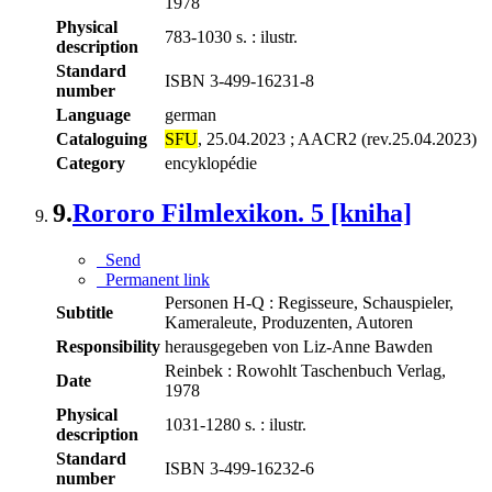
1978
Physical
783-1030 s. : ilustr.
description
Standard
ISBN 3-499-16231-8
number
Language
german
Cataloguing
SFU
, 25.04.2023 ; AACR2 (rev.25.04.2023)
Category
encyklopédie
9.
Rororo Filmlexikon. 5 [kniha]
Send
Permanent link
Personen H-Q : Regisseure, Schauspieler,
Subtitle
Kameraleute, Produzenten, Autoren
Responsibility
herausgegeben von Liz-Anne Bawden
Reinbek : Rowohlt Taschenbuch Verlag,
Date
1978
Physical
1031-1280 s. : ilustr.
description
Standard
ISBN 3-499-16232-6
number