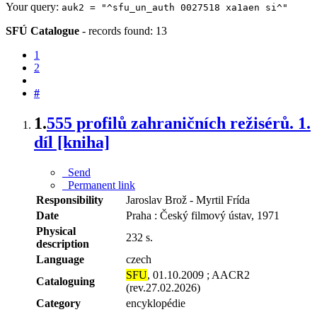
Your query:
auk2 = "^sfu_un_auth 0027518 xa1aen si^"
SFÚ Catalogue
-
records found: 13
1
2
#
1.
555 profilů zahraničních režisérů. 1.
díl [kniha]
Send
Permanent link
Responsibility
Jaroslav Brož - Myrtil Frída
Date
Praha : Český filmový ústav, 1971
Physical
232 s.
description
Language
czech
SFU
, 01.10.2009 ; AACR2
Cataloguing
(rev.27.02.2026)
Category
encyklopédie