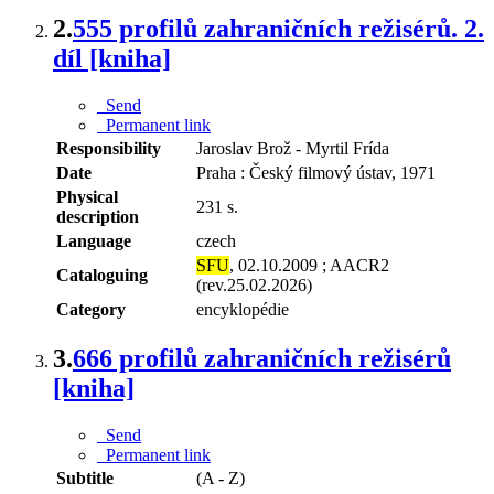
2.
555 profilů zahraničních režisérů. 2.
díl [kniha]
Send
Permanent link
Responsibility
Jaroslav Brož - Myrtil Frída
Date
Praha : Český filmový ústav, 1971
Physical
231 s.
description
Language
czech
SFU
, 02.10.2009 ; AACR2
Cataloguing
(rev.25.02.2026)
Category
encyklopédie
3.
666 profilů zahraničních režisérů
[kniha]
Send
Permanent link
Subtitle
(A - Z)