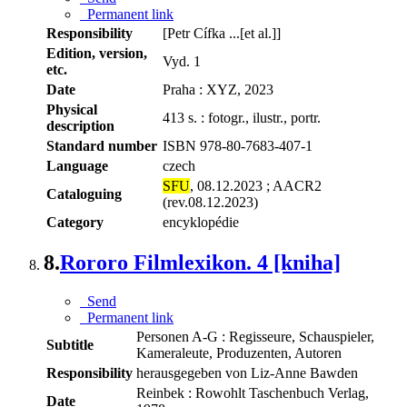
Permanent link
Responsibility
[Petr Cífka ...[et al.]]
Edition, version,
Vyd. 1
etc.
Date
Praha : XYZ, 2023
Physical
413 s. : fotogr., ilustr., portr.
description
Standard number
ISBN 978-80-7683-407-1
Language
czech
SFU
, 08.12.2023 ; AACR2
Cataloguing
(rev.08.12.2023)
Category
encyklopédie
8.
Rororo Filmlexikon. 4 [kniha]
Send
Permanent link
Personen A-G : Regisseure, Schauspieler,
Subtitle
Kameraleute, Produzenten, Autoren
Responsibility
herausgegeben von Liz-Anne Bawden
Reinbek : Rowohlt Taschenbuch Verlag,
Date