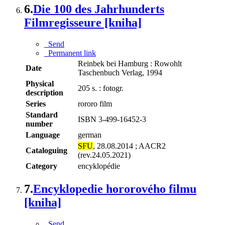
6.
Die 100 des Jahrhunderts
Filmregisseure [kniha]
Send
Permanent link
Reinbek bei Hamburg : Rowohlt
Date
Taschenbuch Verlag, 1994
Physical
205 s. : fotogr.
description
Series
rororo film
Standard
ISBN 3-499-16452-3
number
Language
german
SFU
, 28.08.2014 ; AACR2
Cataloguing
(rev.24.05.2021)
Category
encyklopédie
7.
Encyklopedie hororového filmu
[kniha]
Send