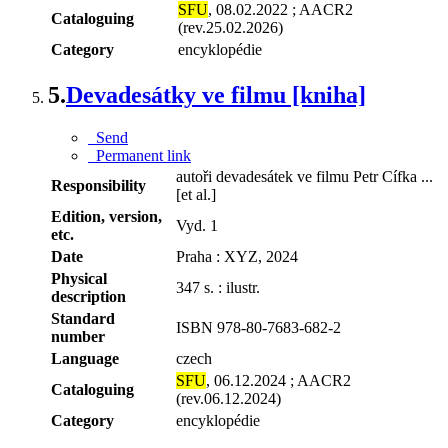
SFU
, 08.02.2022 ; AACR2
Cataloguing
(rev.25.02.2026)
Category
encyklopédie
5.
Devadesátky ve filmu [kniha]
Send
Permanent link
autoři devadesátek ve filmu Petr Cífka ...
Responsibility
[et al.]
Edition, version,
Vyd. 1
etc.
Date
Praha : XYZ, 2024
Physical
347 s. : ilustr.
description
Standard
ISBN 978-80-7683-682-2
number
Language
czech
SFU
, 06.12.2024 ; AACR2
Cataloguing
(rev.06.12.2024)
Category
encyklopédie