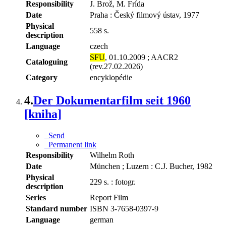
Responsibility
J. Brož, M. Frída
Date
Praha : Český filmový ústav, 1977
Physical
558 s.
description
Language
czech
SFU
, 01.10.2009 ; AACR2
Cataloguing
(rev.27.02.2026)
Category
encyklopédie
4.
Der Dokumentarfilm seit 1960
[kniha]
Send
Permanent link
Responsibility
Wilhelm Roth
Date
München ; Luzern : C.J. Bucher, 1982
Physical
229 s. : fotogr.
description
Series
Report Film
Standard number
ISBN 3-7658-0397-9
Language
german