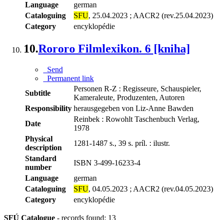
Language
german
Cataloguing
SFU
, 25.04.2023 ; AACR2 (rev.25.04.2023)
Category
encyklopédie
10.
Rororo Filmlexikon. 6 [kniha]
Send
Permanent link
Personen R-Z : Regisseure, Schauspieler,
Subtitle
Kameraleute, Produzenten, Autoren
Responsibility
herausgegeben von Liz-Anne Bawden
Reinbek : Rowohlt Taschenbuch Verlag,
Date
1978
Physical
1281-1487 s., 39 s. príl. : ilustr.
description
Standard
ISBN 3-499-16233-4
number
Language
german
Cataloguing
SFU
, 04.05.2023 ; AACR2 (rev.04.05.2023)
Category
encyklopédie
SFÚ Catalogue
-
records found: 13