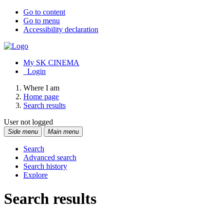
Go to content
Go to menu
Accessibility declaration
My SK CINEMA
Login
Where I am
Home page
Search results
User not logged
Side menu
Main menu
Search
Advanced search
Search history
Explore
Search results