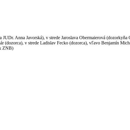
 JUDr. Anna Javorská), v strede Jaroslava Obermaierová (dozorkyňa G
 (dozorca), v strede Ladislav Fecko (dozorca), vľavo Benjamín Michal
ík ZNB)