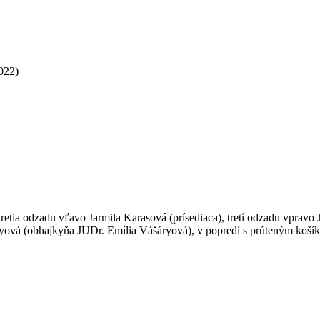
022)
tretia odzadu vľavo Jarmila Karasová (prísediaca), tretí odzadu vpravo
yová (obhajkyňa JUDr. Emília Vášáryová), v popredí s prúteným koší