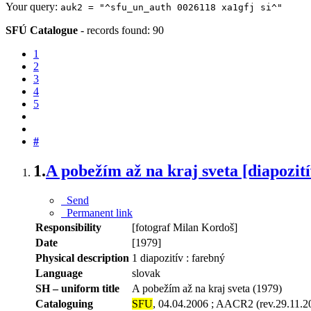
Your query:
auk2 = "^sfu_un_auth 0026118 xa1gfj si^"
SFÚ Catalogue
-
records found: 90
1
2
3
4
5
#
1.
A pobežím až na kraj sveta [diapozití
Send
Permanent link
Responsibility
[fotograf Milan Kordoš]
Date
[1979]
Physical description
1 diapozitív : farebný
Language
slovak
SH – uniform title
A pobežím až na kraj sveta (1979)
Cataloguing
SFU
, 04.04.2006 ; AACR2 (rev.29.11.2