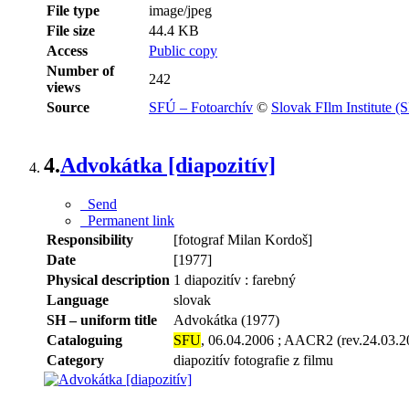
File type
image/jpeg
File size
44.4 KB
Access
Public copy
Number of
242
views
Source
SFÚ – Fotoarchív
©
Slovak FIlm Institute (
4.
Advokátka [diapozitív]
Send
Permanent link
Responsibility
[fotograf Milan Kordoš]
Date
[1977]
Physical description
1 diapozitív : farebný
Language
slovak
SH – uniform title
Advokátka (1977)
Cataloguing
SFU
, 06.04.2006 ; AACR2 (rev.24.03.2
Category
diapozitív fotografie z filmu