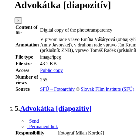
Advokátka [diapozitív]
×
Content of
Digital copy of the phototransparency
file
V prvom rade vľavo Emília Vášáryová (obhajkyňa
Annotation
Anny Javorskej), v druhom rade vpravo Ján Kramár
(príslušník ZNB), vpravo Tomáš Raček (príslušn
File type
image/jpeg
File size
43.2 KB
Access
Public copy
Number of
255
views
Source
SFÚ – Fotoarchív
©
Slovak FIlm Institute (SFÚ)
5.
Advokátka [diapozitív]
Send
Permanent link
Responsibility
[fotograf Milan Kordoš]