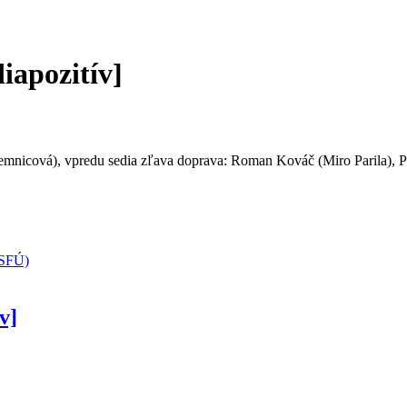
iapozitív]
nicová), vpredu sedia zľava doprava: Roman Kováč (Miro Parila), Pe
(SFÚ)
v]