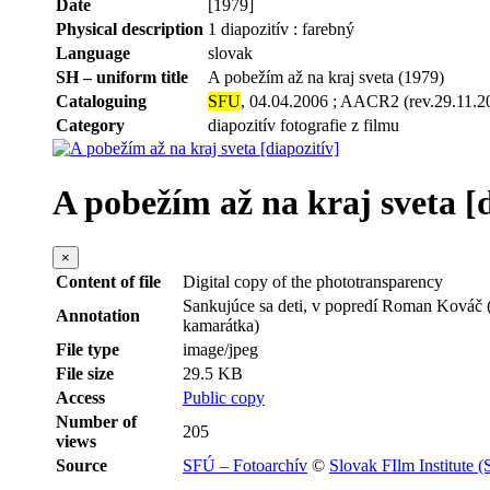
Date
[1979]
Physical description
1 diapozitív : farebný
Language
slovak
SH – uniform title
A pobežím až na kraj sveta (1979)
Cataloguing
SFU
, 04.04.2006 ; AACR2 (rev.29.11.2
Category
diapozitív fotografie z filmu
A pobežím až na kraj sveta [d
×
Content of file
Digital copy of the phototransparency
Sankujúce sa deti, v popredí Roman Kováč (
Annotation
kamarátka)
File type
image/jpeg
File size
29.5 KB
Access
Public copy
Number of
205
views
Source
SFÚ – Fotoarchív
©
Slovak FIlm Institute 