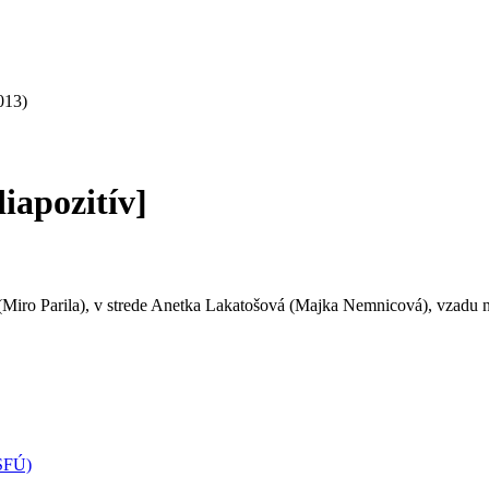
013)
iapozitív]
Miro Parila), v strede Anetka Lakatošová (Majka Nemnicová), vzadu n
(SFÚ)