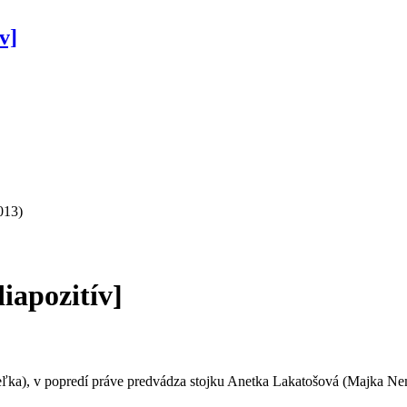
v]
013)
iapozitív]
teľka), v popredí práve predvádza stojku Anetka Lakatošová (Majka Nem