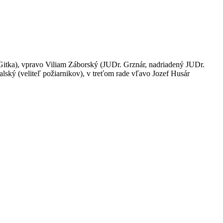
itka), vpravo Viliam Záborský (JUDr. Grznár, nadriadený JUDr.
ský (veliteľ požiarnikov), v treťom rade vľavo Jozef Husár