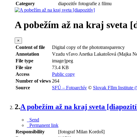
Category
diapozitív fotografie z filmu
A pobežím až na kraj sveta [d
×
Content of file
Digital copy of the phototransparency
Annotation
Vzadu vľavo Anetka Lakatošová (Majka Nem
File type
image/jpeg
File size
73.4 KB
Access
Public copy
Number of views
264
Source
SFÚ – Fotoarchív
©
Slovak FIlm Institute 
2.
A pobežím až na kraj sveta [diapozití
Send
Permanent link
Responsibility
[fotograf Milan Kordoš]