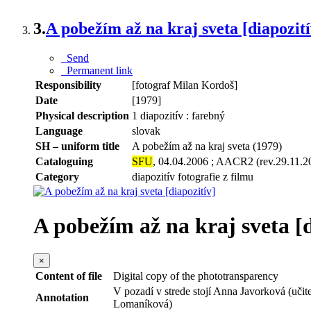
3.
A pobežím až na kraj sveta [diapozití
Send
Permanent link
Responsibility
[fotograf Milan Kordoš]
Date
[1979]
Physical description
1 diapozitív : farebný
Language
slovak
SH – uniform title
A pobežím až na kraj sveta (1979)
Cataloguing
SFU
, 04.04.2006 ; AACR2 (rev.29.11.2
Category
diapozitív fotografie z filmu
A pobežím až na kraj sveta [d
×
Content of file
Digital copy of the phototransparency
V pozadí v strede stojí Anna Javorková (uči
Annotation
Lomaníková)