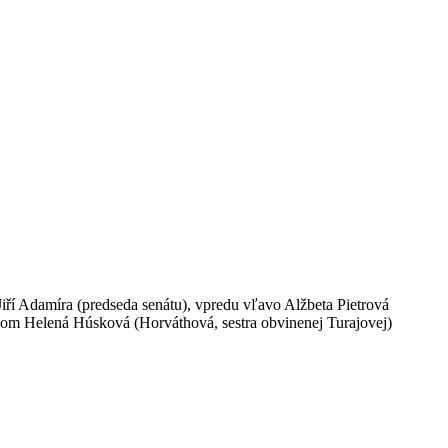
 Jiří Adamíra (predseda senátu), vpredu vľavo Alžbeta Pietrová
kom Helená Húsková (Horváthová, sestra obvinenej Turajovej)