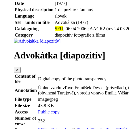
Date
[1977]
Physical description
1 diapozitív : farebný
Language
slovak
SH – uniform title
Advokátka (1977)
Cataloguing
SFU
, 06.04.2006 ; AACR2 (rev.24.03.2
Category
diapozitív fotografie z filmu
Advokátka [diapozitív]
×
Content of
Digital copy of the phototransparency
file
Úplne vzadu vľavo František Desset (prísediaci), 
Annotation
(obvinená Turajová), vpredu vpravo Emília Vášár
File type
image/jpeg
File size
43.8 KB
Access
Public copy
Number of
252
views