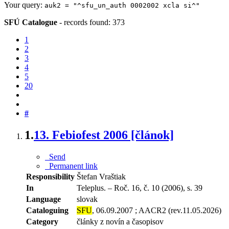
Your query:
auk2 = "^sfu_un_auth 0002002 xcla si^"
SFÚ Catalogue
-
records found: 373
1
2
3
4
5
20
#
1.
13. Febiofest 2006 [článok]
Send
Permanent link
Responsibility
Štefan Vraštiak
In
Teleplus. – Roč. 16, č. 10 (2006), s. 39
Language
slovak
Cataloguing
SFU
, 06.09.2007 ; AACR2 (rev.11.05.2026)
Category
články z novín a časopisov