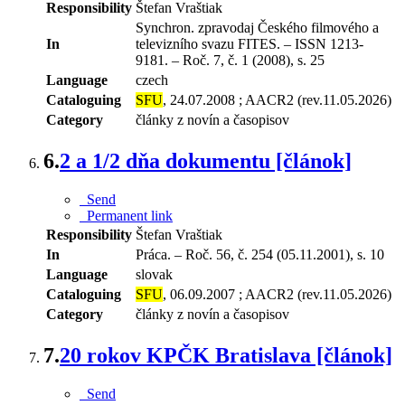
Responsibility
Štefan Vraštiak
Synchron. zpravodaj Českého filmového a
In
televizního svazu FITES. – ISSN 1213-
9181. – Roč. 7, č. 1 (2008), s. 25
Language
czech
Cataloguing
SFU
, 24.07.2008 ; AACR2 (rev.11.05.2026)
Category
články z novín a časopisov
6.
2 a 1/2 dňa dokumentu [článok]
Send
Permanent link
Responsibility
Štefan Vraštiak
In
Práca. – Roč. 56, č. 254 (05.11.2001), s. 10
Language
slovak
Cataloguing
SFU
, 06.09.2007 ; AACR2 (rev.11.05.2026)
Category
články z novín a časopisov
7.
20 rokov KPČK Bratislava [článok]
Send