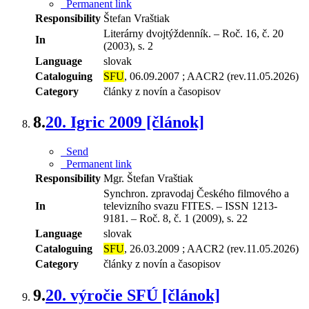
Permanent link
Responsibility
Štefan Vraštiak
Literárny dvojtýždenník. – Roč. 16, č. 20
In
(2003), s. 2
Language
slovak
Cataloguing
SFU
, 06.09.2007 ; AACR2 (rev.11.05.2026)
Category
články z novín a časopisov
8.
20. Igric 2009 [článok]
Send
Permanent link
Responsibility
Mgr. Štefan Vraštiak
Synchron. zpravodaj Českého filmového a
In
televizního svazu FITES. – ISSN 1213-
9181. – Roč. 8, č. 1 (2009), s. 22
Language
slovak
Cataloguing
SFU
, 26.03.2009 ; AACR2 (rev.11.05.2026)
Category
články z novín a časopisov
9.
20. výročie SFÚ [článok]