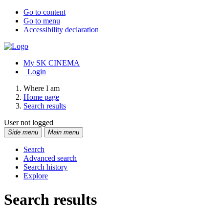
Go to content
Go to menu
Accessibility declaration
My SK CINEMA
Login
Where I am
Home page
Search results
User not logged
Side menu
Main menu
Search
Advanced search
Search history
Explore
Search results