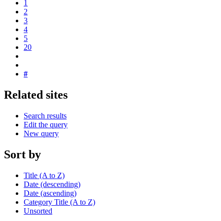
1
2
3
4
5
20
#
Related sites
Search results
Edit the query
New query
Sort by
Title (A to Z)
Date (descending)
Date (ascending)
Category Title (A to Z)
Unsorted