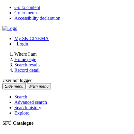
Go to content
Go to menu
Accessibility declaration
My SK CINEMA
Login
Where I am
Home page
Search results
Record detail
User not logged
Side menu
Main menu
Search
Advanced search
Search history
Explore
SFÚ Catalogue