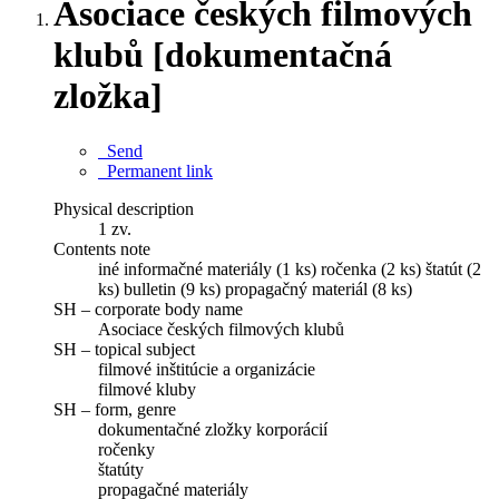
Asociace českých filmových
klubů [dokumentačná
zložka]
Send
Permanent link
Physical description
1 zv.
Contents note
iné informačné materiály (1 ks) ročenka (2 ks) štatút (2
ks) bulletin (9 ks) propagačný materiál (8 ks)
SH – corporate body name
Asociace českých filmových klubů
SH – topical subject
filmové inštitúcie a organizácie
filmové kluby
SH – form, genre
dokumentačné zložky korporácií
ročenky
štatúty
propagačné materiály