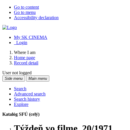
Go to content
Go to menu
Accessibility declaration
My SK CINEMA
Login
Where I am
Home page
Record detail
User not logged
Side menu
Main menu
Search
Advanced search
Search history
Explore
Katalóg SFÚ (celý)
Týždeň vo filme. 20/1971