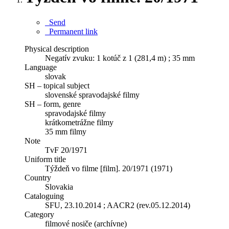
Send
Permanent link
Physical description
Negatív zvuku: 1 kotúč z 1 (281,4 m) ; 35 mm
Language
slovak
SH – topical subject
slovenské spravodajské filmy
SH – form, genre
spravodajské filmy
krátkometrážne filmy
35 mm filmy
Note
TvF 20/1971
Uniform title
Týždeň vo filme [film]. 20/1971 (1971)
Country
Slovakia
Cataloguing
SFU, 23.10.2014 ; AACR2 (rev.05.12.2014)
Category
filmové nosiče (archívne)