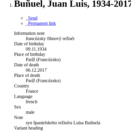
Buñuel, Juan Luis, 1934-201
Send
Permanent link
Information note
francúzsky filmový režisér
Date of birthday
09.11.1934
Place of birthday
Paríž (Francúzsko)
Date of death
06.12.2017
Place of death
Paríž (Francúzsko)
Country
France
Language
french
Sex
male
Note
syn španielskeho režiséra Luisa Buñuela
Variant heading