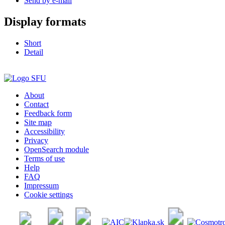
Send by e-mail
Display formats
Short
Detail
About
Contact
Feedback form
Site map
Accessibility
Privacy
OpenSearch module
Terms of use
Help
FAQ
Impressum
Cookie settings