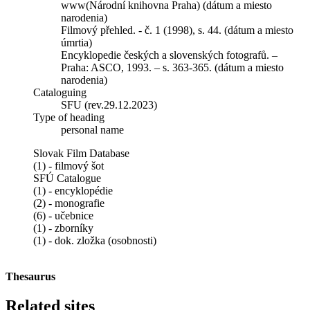
www(Národní knihovna Praha) (dátum a miesto
narodenia)
Filmový přehled. - č. 1 (1998), s. 44. (dátum a miesto
úmrtia)
Encyklopedie českých a slovenských fotografů. –
Praha: ASCO, 1993. – s. 363-365. (dátum a miesto
narodenia)
Cataloguing
SFU (rev.29.12.2023)
Type of heading
personal name
Slovak Film Database
(1) - filmový šot
SFÚ Catalogue
(1) - encyklopédie
(2) - monografie
(6) - učebnice
(1) - zborníky
(1) - dok. zložka (osobnosti)
Thesaurus
Related sites