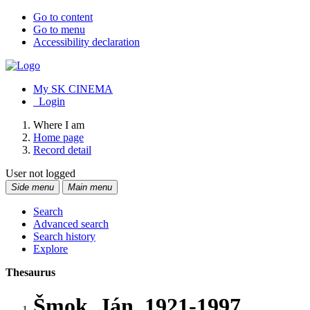
Go to content
Go to menu
Accessibility declaration
My SK CINEMA
Login
Where I am
Home page
Record detail
User not logged
Side menu
Main menu
Search
Advanced search
Search history
Explore
Thesaurus
Šmok, Ján, 1921-1997