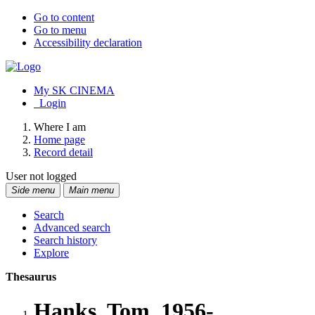
Go to content
Go to menu
Accessibility declaration
My SK CINEMA
Login
Where I am
Home page
Record detail
User not logged
Side menu
Main menu
Search
Advanced search
Search history
Explore
Thesaurus
Hanks, Tom, 1956-