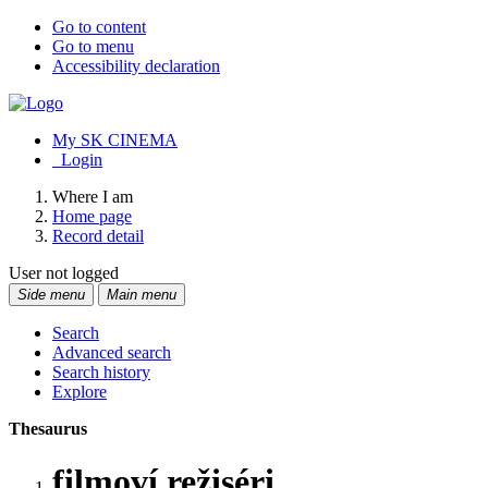
Go to content
Go to menu
Accessibility declaration
My SK CINEMA
Login
Where I am
Home page
Record detail
User not logged
Side menu
Main menu
Search
Advanced search
Search history
Explore
Thesaurus
filmoví režiséri