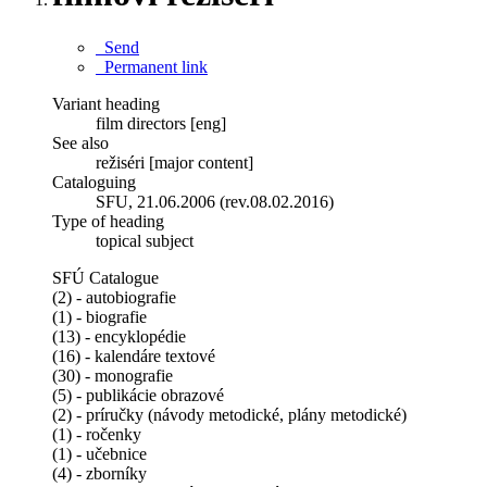
Send
Permanent link
Variant heading
film directors [eng]
See also
režiséri [major content]
Cataloguing
SFU, 21.06.2006 (rev.08.02.2016)
Type of heading
topical subject
SFÚ Catalogue
(2) - autobiografie
(1) - biografie
(13) - encyklopédie
(16) - kalendáre textové
(30) - monografie
(5) - publikácie obrazové
(2) - príručky (návody metodické, plány metodické)
(1) - ročenky
(1) - učebnice
(4) - zborníky